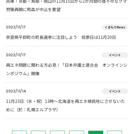
兵庫・京都・鳥取・岡山の11月15日から1か月間の理不尽なクマ
狩猟再開に熊森が中止を要望
2022/11/17
くまもりNews
奈良県平群町の町長選挙に注目しよう 投票日は11月20日
2022/11/17
イベント
再エネ問題に関わる方必見！「日本弁護士連合会 オンラインシ
ンポジウム」開催
2022/11/14
イベント
11月23日（水・祝）13時～北海道を再エネ植民地にさせないた
めに（於：札幌エルプラザ）