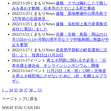
2022/11/29
くまもりNews
速報 クマは噛むことで親し
みを表わす動物 松本市のクマによる死亡事故
2022/11/25
くまもりNews
速報 基地整備中の馬毛島で
3万年前の石器発見
2022/11/25
くまもりNews
速報 浜松陸上風力発電株式
会社に電話しました
2022/11/21
くまもりNews
兵庫・京都・鳥取・岡山の11
月15日から1か月間の理不尽なクマ狩猟再開に熊森が中
止を要望
2022/11/17
くまもりNews
奈良県平群町の町長選挙に注
目しよう 投票日は11月20日
2022/11/17
イベント
再エネ問題に関わる方必見！「日
本弁護士連合会 オンラインシンポジウム」開催
2022/11/14
イベント
11月23日（水・祝）13時～北海道
を再エネ植民地にさせないために（於：札幌エルプラ
ザ）
1
...
34
35
36
37
38
...
53
ページトップに戻る
WHAT YOU CAN DO