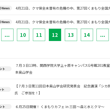
4月21日、クマ保全未曽有の危機の中、第27回くまもり全国
News
4月21日、クマ保全未曽有の危機の中、第27回くまもり全国
News
...
10
11
12
13
14
...
７月３日13時、関西学院大学上ヶ原キャンパスG号館201教
ント
本奥山学会
【７月３日第11回日本奥山学会研究発表会 記念講演「シカ
ント
氏 ご参加を！】
６月25日開催！ くまもりカフェ in 三田 ～森と水とクマ～
ント