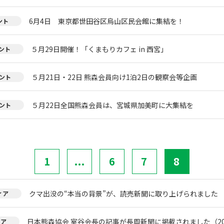
6月4日 東京都世田谷区烏山区民会館に集結を！
ント
５月29日開催！「くまもりカフェ in 西宮」
ント
５月21日・22日 熊森会員向け1泊2日の観察会等企画
ント
５月22日全国熊森会員は、宮城県加美町に大集結を
ント
1
...
6
7
8
クマ出没の“本当の背景”が、読売新聞に取り上げられました
ィア
日本熊森協会 室谷会長の記事が長周新聞に掲載されました（20
ィア