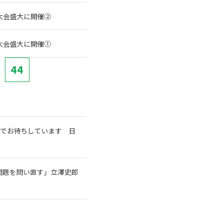
大会盛大に開催②
大会盛大に開催①
44
室でお待ちしています 日
問題を問い直す」立澤史郎