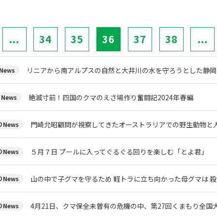
...
34
35
36
37
38
...
リニアから南アルプスの自然と大井川の水を守ろうとした静岡
News
絶滅寸前！四国のクマのえさ場作り奮闘記2024年春編
News
門崎允昭顧問が視察してきたオーストラリアでの野生動物と
News
５月７日 プールに入ってぐるぐる回りを楽しむ「とよ君」
News
山の中で子グマを守るため 軽トラに立ち向かった母グマは 
News
4月21日、クマ保全未曽有の危機の中、第27回くまもり全国
News