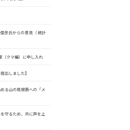
俊彦氏からの意見（ 統計
案（クマ編）に申し入れ
を提出しました】
高める山の尾根筋への「メ
系を守るため、共に声を上