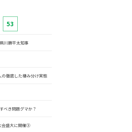
53
県川勝平太知事
人の徹底した棲み分け実態
殺すべき問題グマか？
大会盛大に開催③