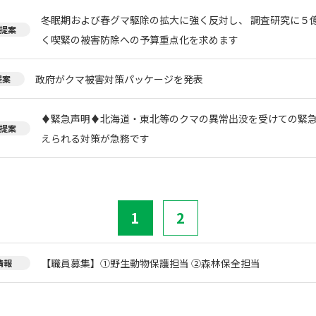
冬眠期および春グマ駆除の拡大に強く反対し、 調査研究に５
提案
く喫緊の被害防除への予算重点化を求めます
政府がクマ被害対策パッケージを発表
提案
♦️緊急声明♦️北海道・東北等のクマの異常出没を受けての緊
提案
えられる対策が急務です
1
2
【職員募集】①野生動物保護担当 ②森林保全担当
情報