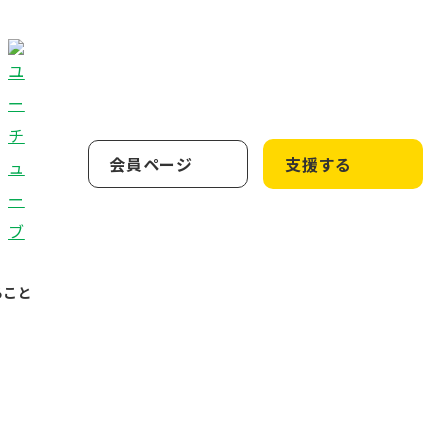
会員ページ
支援する
ること