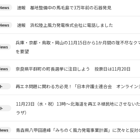
速報 基地整備中の馬毛島で3万年前の石器発見
ews
速報 浜松陸上風力発電株式会社に電話しました
ews
兵庫・京都・鳥取・岡山の11月15日から1か月間の理不尽な
ews
を要望
奈良県平群町の町長選挙に注目しよう 投票日は11月20日
ews
再エネ問題に関わる方必見！「日本弁護士連合会 オンライン
ト
11月23日（水・祝）13時～北海道を再エネ植民地にさせない
ト
ラザ）
青森県八甲田連峰「みちのく風力発電事業計画」に次々と反対
ews