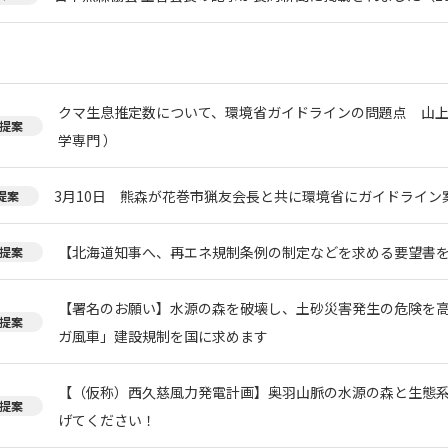
クマ生息推定数について、環境省ガイドラインの問題点 山上
提案
学専門 ）
3月10日 熊森が花巻市猟友会長と共に環境省にガイドライン
提案
【北海道知事へ、再エネ規制条例の制定などを求める要望書
提案
【署名のお願い】水源の森を破壊し、土砂災害発生の危険を
提案
ガ風車」建設規制を国に求めます
【（仮称）西久慈風力発電計画】奥羽山脈の水源の森と生態
提案
げてください！