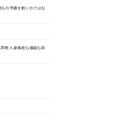
億もの予算を割くのではな
急声明 人身事故も捕殺も抑