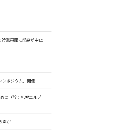
クマ狩猟再開に熊森が中止
シンポジウム」開催
ために（於：札幌エルプ
の声が