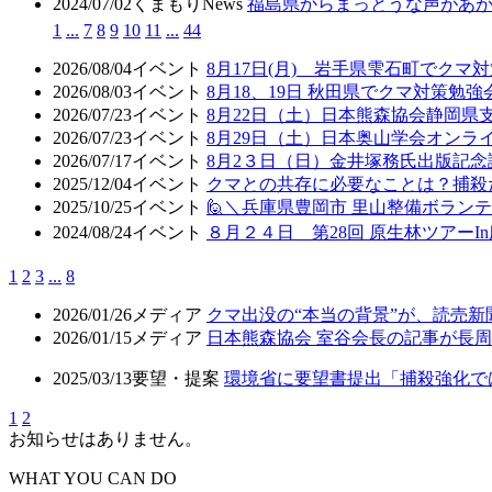
2024/07/02
くまもりNews
福島県からまっとうな声があが
1
...
7
8
9
10
11
...
44
2026/08/04
イベント
8月17日(月) 岩手県雫石町でクマ
2026/08/03
イベント
8月18、19日 秋田県でクマ対策勉
2026/07/23
イベント
8月22日（土）日本熊森協会静岡県
2026/07/23
イベント
8月29日（土）日本奥山学会オン
2026/07/17
イベント
8月2３日（日）金井塚務氏出版記
2025/12/04
イベント
クマとの共存に必要なことは？捕殺
2025/10/25
イベント
🙋＼兵庫県豊岡市 里山整備ボラン
2024/08/24
イベント
８月２４日 第28回 原生林ツアーI
1
2
3
...
8
2026/01/26
メディア
クマ出没の“本当の背景”が、読売
2026/01/15
メディア
日本熊森協会 室谷会長の記事が長周新
2025/03/13
要望・提案
環境省に要望書提出「捕殺強化で
1
2
お知らせはありません。
WHAT YOU CAN DO