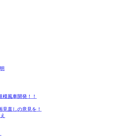
表明
規模風車開発！！
画見直しの意見を！
訴え