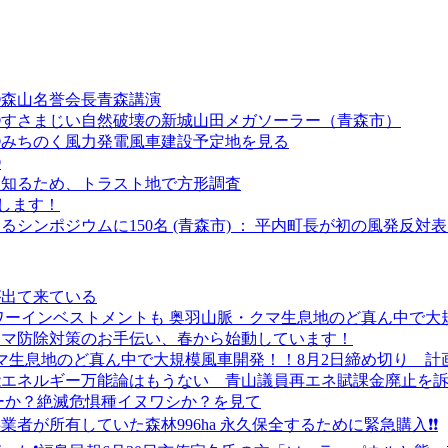
④森山名誉会長青森講演
③すさまじい自然破壊の新城山田メガソーラー（青森市）
②みちのく風力発電風車建設予定地を見る
①
を知るため、トラスト地で方形調査
します！
るシンポジウムに150名 (青森市) ： 平内町長が初の風発反対
が出て来ている
パワーインベストメントも 奥羽山脈・クマ生息地のど真ん中で大
市クマ防除対策のお手伝い、春から始動しています！
クマ生息地のど真ん中で大規模風車開発！！8月2日締め切り 計
能エネルギー万能論はもうない 青山議員再エネ賦課金廃止を
ーか？絶滅危惧種イヌワシか？を見て
業者が所有していた森林996ha 永久保全するために緊急購入❗❗