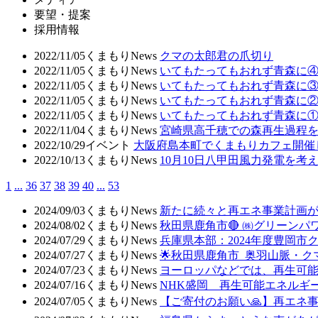
要望・提案
採用情報
2022/11/05
くまもりNews
クマの太郎君の爪切り
2022/11/05
くまもりNews
いてもたってもおれず青森に
2022/11/05
くまもりNews
いてもたってもおれず青森に
2022/11/05
くまもりNews
いてもたってもおれず青森に
2022/11/05
くまもりNews
いてもたってもおれず青森に
2022/11/04
くまもりNews
宮崎県高千穂での森再生過程
2022/10/29
イベント
大阪府島本町でくまもりカフェ開催
2022/10/13
くまもりNews
10月10日八甲田風力発電を考え
1
...
36
37
38
39
40
...
53
2024/09/03
くまもりNews
新たに続々と再エネ事業計画
2024/08/02
くまもりNews
秋田県鹿角市🔴 ㈱グリーン
2024/07/29
くまもりNews
兵庫県本部：2024年度豊岡
2024/07/27
くまもりNews
🌟秋田県鹿角市 奥羽山脈・
2024/07/23
くまもりNews
ヨーロッパなどでは、再生可
2024/07/16
くまもりNews
NHK盛岡 再生可能エネルギ
2024/07/05
くまもりNews
【ご寄付のお願い🙏】再エネ事