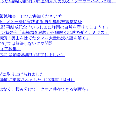
った❗福島民報6月30日玄侑宗久氏の文「ソーラーパネルと熊」
対策勉強会 ぜひご参加ください📢
強会 犬と一緒に実践する 野生鳥獣被害防除🐶
支部 再結成記念「いっしょに静岡の自然を守りましょう！」
ライン勉強会「南極越冬経験から紐解く地球のダイナミクス」
念講演「奥山を捨てたクマ～大量出没の謎を解く」
だけでは解決しないクマ問題
ティア募集／
n広島 参加者募集❗❗（終了しました）
新聞に取り上げられました
聞に掲載されました（2026年1月4日）
はなく、棲み分けて、クマと共存できる制度を」