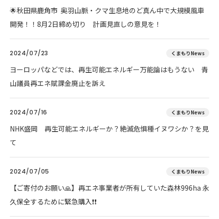
🌟秋田県鹿角市 奥羽山脈・クマ生息地のど真ん中で大規模風車
開発！！8月2日締め切り 計画見直しの意見を！
2024/07/23
くまもりNews
ヨーロッパなどでは、再生可能エネルギー万能論はもうない 青
山議員再エネ賦課金廃止を訴え
2024/07/16
くまもりNews
NHK盛岡 再生可能エネルギーか？絶滅危惧種イヌワシか？を見
て
2024/07/05
くまもりNews
【ご寄付のお願い🙏】再エネ事業者が所有していた森林996ha 永
久保全するために緊急購入❗❗