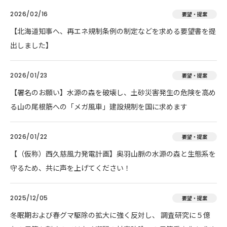
2026/02/16
要望・提案
【北海道知事へ、再エネ規制条例の制定などを求める要望書を提
出しました】
2026/01/23
要望・提案
【署名のお願い】水源の森を破壊し、土砂災害発生の危険を高め
る山の尾根筋への「メガ風車」建設規制を国に求めます
2026/01/22
要望・提案
【（仮称）西久慈風力発電計画】奥羽山脈の水源の森と生態系を
守るため、共に声を上げてください！
2025/12/05
要望・提案
冬眠期および春グマ駆除の拡大に強く反対し、 調査研究に５億