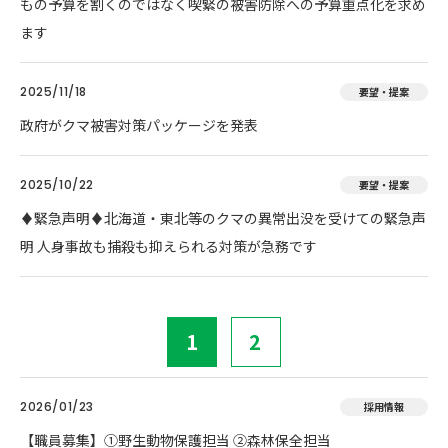
もの予算を割くのではなく喫緊の被害防除への予算重点化を求め
ます
2025/11/18
要望・提案
政府がクマ被害対策パッケージを発表
2025/10/22
要望・提案
♦️緊急声明♦️北海道・東北等のクマの異常出没を受けての緊急声
明 人身事故も捕殺も抑えられる対策が急務です
1
2
2026/01/23
採用情報
【職員募集】①野生動物保護担当 ②森林保全担当