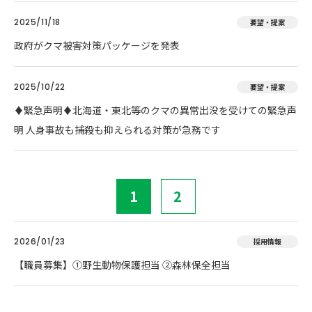
2025/11/18
要望・提案
政府がクマ被害対策パッケージを発表
2025/10/22
要望・提案
♦️緊急声明♦️北海道・東北等のクマの異常出没を受けての緊急声
明 人身事故も捕殺も抑えられる対策が急務です
1
2
2026/01/23
採用情報
【職員募集】①野生動物保護担当 ②森林保全担当