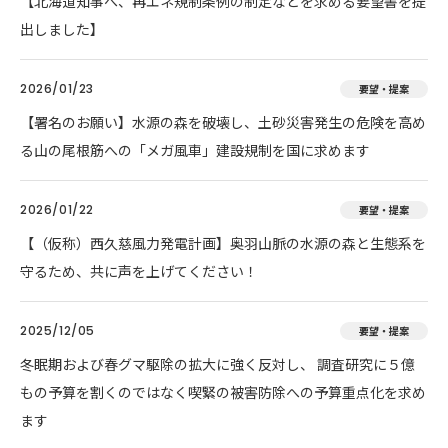
【北海道知事へ、再エネ規制条例の制定などを求める要望書を提
出しました】
2026/01/23
要望・提案
【署名のお願い】水源の森を破壊し、土砂災害発生の危険を高め
る山の尾根筋への「メガ風車」建設規制を国に求めます
2026/01/22
要望・提案
【（仮称）西久慈風力発電計画】奥羽山脈の水源の森と生態系を
守るため、共に声を上げてください！
2025/12/05
要望・提案
冬眠期および春グマ駆除の拡大に強く反対し、 調査研究に５億
もの予算を割くのではなく喫緊の被害防除への予算重点化を求め
ます