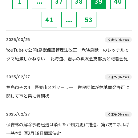
1
...
37
38
39
40
41
...
53
2025/03/25
くまもりNews
YouTubeで公開❗鳥獣保護管理法改正「危険鳥獣」のレッテルで
クマ絶滅しかねない 北海道、岩手の猟友会支部長と記者会見
2025/02/27
くまもりNews
福島市その4 吾妻山メガソーラー 住民団体が林地開発許可に
関して市と県に質問状
2025/02/27
くまもりNews
保安林の解除事務迅速は消せたが風力更に推進、第7次エネルギ
ー基本計画2月18日閣議決定