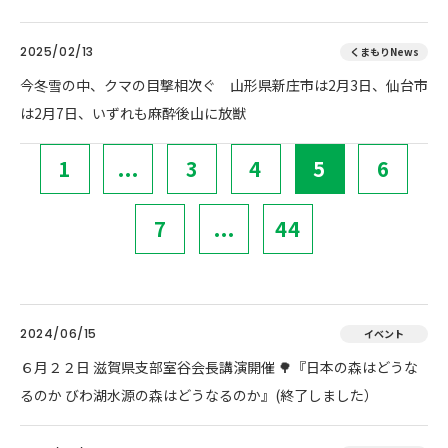
2025/02/13
くまもりNews
今冬雪の中、クマの目撃相次ぐ 山形県新庄市は2月3日、仙台市
は2月7日、いずれも麻酔後山に放獣
1
...
3
4
5
6
7
...
44
2024/06/15
イベント
６月２２日 滋賀県支部室谷会長講演開催 🌳『日本の森はどうな
るのか びわ湖水源の森はどうなるのか』(終了しました）