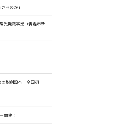
できるのか」
陽光発電事業（青森市新
めの税創設へ 全国初
アー開催！