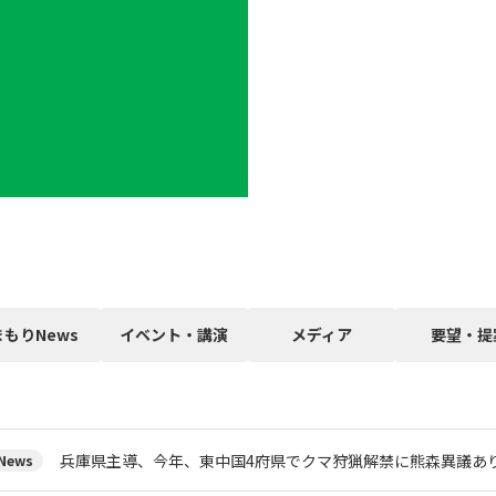
まもりNews
イベント・講演
メディア
要望・提
兵庫県主導、今年、東中国4府県でクマ狩猟解禁に熊森異議あ
ews