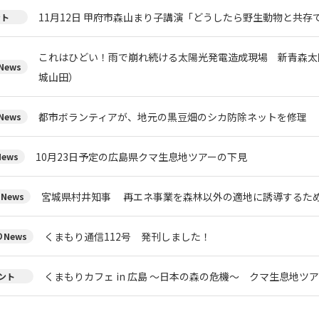
11月12日 甲府市森山まり子講演「どうしたら野生動物と共存
ント
これはひどい！雨で崩れ続ける太陽光発電造成現場 新青森太
ews
城山田）
都市ボランティアが、地元の黒豆畑のシカ防除ネットを修理
ews
10月23日予定の広島県クマ生息地ツアーの下見
ews
宮城県村井知事 再エネ事業を森林以外の適地に誘導するた
News
くまもり通信112号 発刊しました！
News
くまもりカフェ in 広島 ～日本の森の危機～ クマ生息地ツ
ント