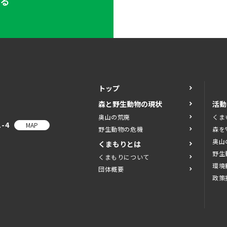
する
トップ
森と野生動物の現状
活動
奥山の荒廃
くま
-4
MAP
野生動物の危機
森を
奥山
くまもりとは
野生
くまもりについて
環境
団体概要
政策