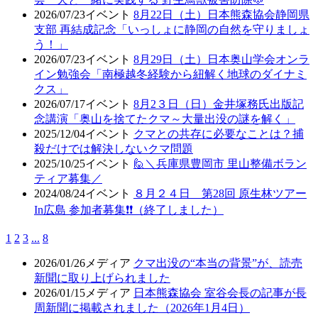
2026/07/23
イベント
8月22日（土）日本熊森協会静岡県
支部 再結成記念「いっしょに静岡の自然を守りましょ
う！」
2026/07/23
イベント
8月29日（土）日本奥山学会オンラ
イン勉強会「南極越冬経験から紐解く地球のダイナミ
クス」
2026/07/17
イベント
8月2３日（日）金井塚務氏出版記
念講演「奥山を捨てたクマ～大量出没の謎を解く」
2025/12/04
イベント
クマとの共存に必要なことは？捕
殺だけでは解決しないクマ問題
2025/10/25
イベント
🙋＼兵庫県豊岡市 里山整備ボラン
ティア募集／
2024/08/24
イベント
８月２４日 第28回 原生林ツアー
In広島 参加者募集❗❗（終了しました）
1
2
3
...
8
2026/01/26
メディア
クマ出没の“本当の背景”が、読売
新聞に取り上げられました
2026/01/15
メディア
日本熊森協会 室谷会長の記事が長
周新聞に掲載されました（2026年1月4日）