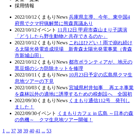
採用情報
2022/10/12
くまもりNews
兵庫県主導、今年、東中国4
府県でクマ狩猟解禁に熊森異議あり
2022/10/12
イベント
11月12日 甲府市森山まり子講演
「どうしたら野生動物と共存できるのか」
2022/10/12
くまもりNews
これはひどい！雨で崩れ続け
る太陽光発電造成現場 新青森太陽光発電事業（青森
市新城山田）
2022/10/12
くまもりNews
都市ボランティアが、地元の
黒豆畑のシカ防除ネットを修理
2022/10/11
くまもりNews
10月23日予定の広島県クマ生
息地ツアーの下見
2022/10/03
くまもりNews
宮城県村井知事 再エネ事業
を森林以外の適地に誘導するための税創設へ 全国初
2022/09/30
くまもりNews
くまもり通信112号 発刊し
ました！
2022/09/30
イベント
くまもりカフェ in 広島 ～日本の森
の危機～ クマ生息地ツアー開催！
1
...
37
38
39
40
41
...
53