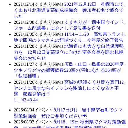
2021/12/14
くまもりNews
2021年12月12日 札幌市にて
くまもり北海道支部結成準備会 参加者45名で盛会で
した
2021/12/08
くまもりNews
くまもりが「西中国ウインド
ファーム配慮書」に会として意見書を送付
2021/12/05
くまもりNews
11/14～11/20 高知県トラスト
地で四国のクマさんの餌場づくり 今年度分終了報告
2021/11/28
くまもりNews
北海道にも大きな自然保護勢
力を 12月12日支部設立に向けた室谷会長を囲む札幌
集会のお知らせ
2021/11/27
くまもりNews
広島・山口・島根の2020年度
ツキノワグマの捕獲総数523頭の7割にあたる364頭が
「錯誤捕獲」
2021/11/26
くまもりNews
宮城の猟師くくり罠を真円12
センチに戻すならイノシシを駆除しにくくなると不
満 熊森見解は？
1
...
42
43
44
2026/08/04
イベント
8月17日(月) 岩手県雫石町でクマ
対策勉強会 ぜひご参加ください📢
2026/08/03
イベント
8月18、19日 秋田県でクマ対策勉強
会 犬と一緒に実践する 野生鳥獣被害防除🐶