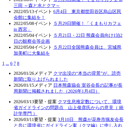
三田 ～森と水とクマ～
2022/05/13
イベント
6月4日 東京都世田谷区烏山区民
会館に集結を！
2022/05/08
イベント
５月29日開催！「くまもりカフェ
in 西宮」
2022/05/04
イベント
５月21日・22日 熊森会員向け1泊2
日の観察会等企画
2022/05/04
イベント
５月22日全国熊森会員は、宮城県
加美町に大集結を
1
...
6
7
8
2026/01/26
メディア
クマ出没の“本当の背景”が、読売
新聞に取り上げられました
2026/01/15
メディア
日本熊森協会 室谷会長の記事が長
周新聞に掲載されました（2026年1月4日）
2026/03/13
要望・提案
クマ生息推定数について、環境
省ガイドラインの問題点 山上俊彦氏からの意見（ 統
計学専門 ）
2026/03/11
要望・提案
3月10日 熊森が花巻市猟友会長
と共に環境省にガイドライン案（クマ編）に申し入れ