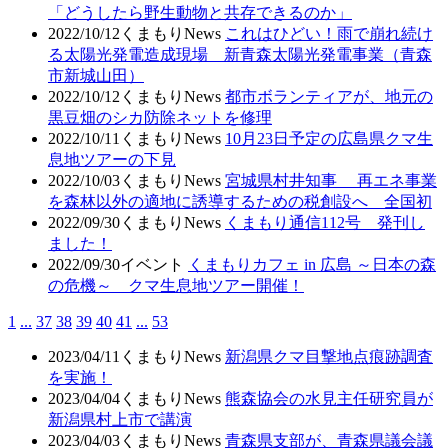
「どうしたら野生動物と共存できるのか」
2022/10/12
くまもりNews
これはひどい！雨で崩れ続け
る太陽光発電造成現場 新青森太陽光発電事業（青森
市新城山田）
2022/10/12
くまもりNews
都市ボランティアが、地元の
黒豆畑のシカ防除ネットを修理
2022/10/11
くまもりNews
10月23日予定の広島県クマ生
息地ツアーの下見
2022/10/03
くまもりNews
宮城県村井知事 再エネ事業
を森林以外の適地に誘導するための税創設へ 全国初
2022/09/30
くまもりNews
くまもり通信112号 発刊し
ました！
2022/09/30
イベント
くまもりカフェ in 広島 ～日本の森
の危機～ クマ生息地ツアー開催！
1
...
37
38
39
40
41
...
53
2023/04/11
くまもりNews
新潟県クマ目撃地点痕跡調査
を実施！
2023/04/04
くまもりNews
熊森協会の水見主任研究員が
新潟県村上市で講演
2023/04/03
くまもりNews
青森県支部が、青森県議会議