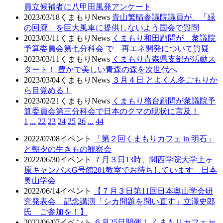
員立候補者に八甲田風発アンケート
2023/03/18
くまもりNews
青山繁晴参議院議員が、「緑
の回廊」を巨大風車に提供しないよう国会で質問
2023/03/11
くまもりNews
くまもり和田顧問が 衆議院
予算委員会第七分科会 で 再エネ開発について質疑
2023/03/11
くまもりNews
くまもり青森県支部が活動ス
タート！ 豊かで美しい青森の森を次世代へ
2023/03/04
くまもりNews
３月４日 とよくん冬ごもりか
ら目覚める！
2023/02/21
くまもりNews
くまもり務台顧問が衆議院予
算委員会第三分科会で日本のクマの現状に言及！
1
...
22
23
24
25
26
...
44
2022/07/08
イベント
「第２回くまもりカフェ in 明石」
と朝夕の生きもの観察会
2022/06/30
イベント
７月３日13時、関西学院大学上ヶ
原キャンパスG号館201教室でお待ちしています 日本
奥山学会
2022/06/14
イベント
【７月３日第11回日本奥山学会研
究発表会 記念講演「シカ問題を問い直す」立澤史郎
氏 ご参加を！】
2022/06/07
イベント
６月25日開催！ くまもりカフェ in