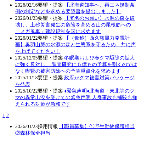
2026/02/16
要望・提案
【北海道知事へ、再エネ規制条
例の制定などを求める要望書を提出しました】
2026/01/23
要望・提案
【署名のお願い】水源の森を破
壊し、土砂災害発生の危険を高める山の尾根筋への
「メガ風車」建設規制を国に求めます
2026/01/22
要望・提案
【（仮称）西久慈風力発電計
画】奥羽山脈の水源の森と生態系を守るため、共に声
を上げてください！
2025/12/05
要望・提案
冬眠期および春グマ駆除の拡大
に強く反対し、 調査研究に５億もの予算を割くのでは
なく喫緊の被害防除への予算重点化を求めます
2025/11/18
要望・提案
政府がクマ被害対策パッケージ
を発表
2025/10/22
要望・提案
♦️緊急声明♦️北海道・東北等のク
マの異常出没を受けての緊急声明 人身事故も捕殺も抑
えられる対策が急務です
1
2
2026/01/23
採用情報
【職員募集】①野生動物保護担当
②森林保全担当