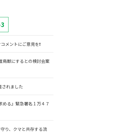
53
コメントにご意見を❗
理鳥獣にするとの検討会案
道されました
める』緊急署名 1 万４７
森を守り、クマと共存する流