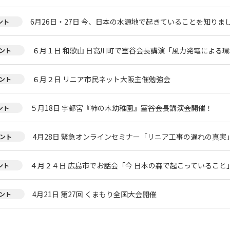
6月26日・27日 今、日本の水源地で起きていることを知りまし
ント
６月１日 和歌山 日高川町で室谷会長講演「風力発電による環
ント
６月２日 リニア市民ネット大阪主催勉強会
ント
５月18日 宇都宮『柿の木幼稚園』室谷会長講演会開催！
ント
4月28日 緊急オンラインセミナー「リニア工事の遅れの真実
ント
４月２４日 広島市でお話会「今 日本の森で起こっていること
ント
4月21日 第27回 くまもり全国大会開催
ント