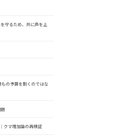
系を守るため、共に声を上
億もの予算を割くのではな
問題
む｜クマ増加論の再検証