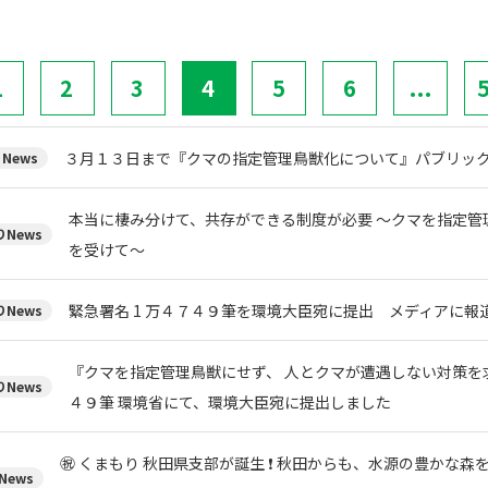
1
2
3
4
5
6
...
３月１３日まで『クマの指定管理鳥獣化について』パブリック
News
本当に棲み分けて、共存ができる制度が必要 ～クマを指定管
News
を受けて～
緊急署名 1 万４７４９筆を環境大臣宛に提出 メディアに報
News
『クマを指定管理鳥獣にせず、 人とクマが遭遇しない対策を求
News
４９筆 環境省にて、環境大臣宛に提出しました
㊗ くまもり 秋田県支部が誕生 ❗ 秋田からも、水源の豊かな
News