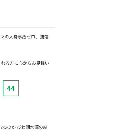
クマの人身事故ゼロ、捕殺
られる方に心からお見舞い
44
なるのか びわ湖水源の森