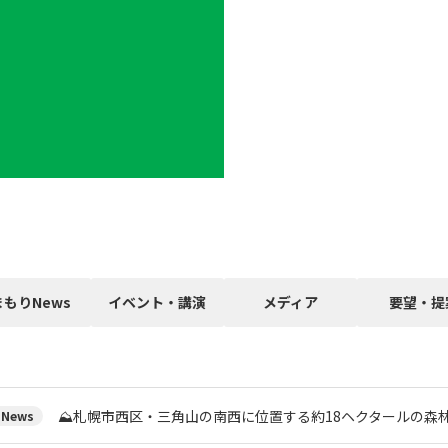
まもりNews
イベント・講演
メディア
要望・提
⛰️札幌市西区・三角山の南西に位置する約18ヘクタールの森
News