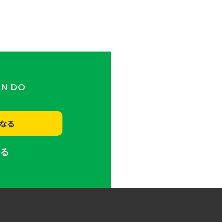
AN DO
なる
する