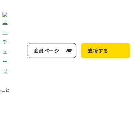
会員ページ
支援する
ること