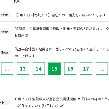
れを
【1月31日 締め切り！】署名へのご協力をお願いいたします
News
2023年 兵庫県豊岡市で行政・地元・熊森の3者が協力し、
News
ゼロ達成
能登半島地震で被災され、悲しみや不安を抱えて過ごしてお
News
申し上げます
...
13
14
15
16
17
...
６月２２日 滋賀県支部室谷会長講演開催 🌳『日本の森はどう
ント
はどうなるのか』(終了しました）