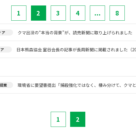
1
2
3
4
...
8
クマ出没の“本当の背景”が、読売新聞に取り上げられました
ィア
日本熊森協会 室谷会長の記事が長周新聞に掲載されました（20
ィア
環境省に要望書提出「捕殺強化ではなく、棲み分けて、クマ
提案
1
2
。