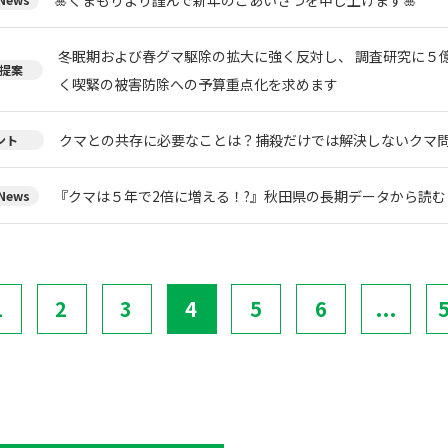
冬眠期および春グマ駆除の拡大に強く反対し、 調査研究に５
提案
く喫緊の被害防除への予算重点化を求めます
クマとの共存に必要なことは？捕殺だけでは解決しないクマ
ント
『クマは５年で2倍に増える！?』秋田県の長期データから読
ews
1
2
3
4
5
6
...