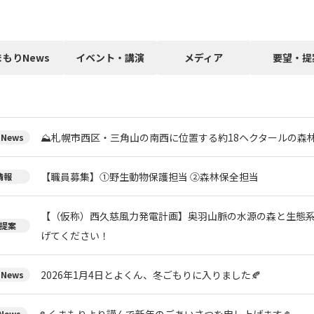
まもりNews
イベント・講演
メディア
要望・提
⛰️札幌市西区・三角山の南西に位置する約18ヘクタールの森
News
【職員募集】①野生動物保護担当 ②森林保全担当
情報
【（仮称）西久慈風力発電計画】奥羽山脈の水源の森と生態
提案
げてください！
2026年1月4日とよくん、冬ごもりに入りました🍂
News
🎍くまもりより謹んで新年のごあいさつを申し上げます🎍
ews