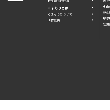
野生動物の危機
森を
奥山
くまもりとは
野生
くまもりについて
環境
団体概要
政策