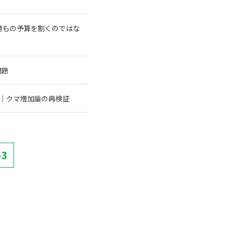
億もの予算を割くのではな
問題
む｜クマ増加論の再検証
53