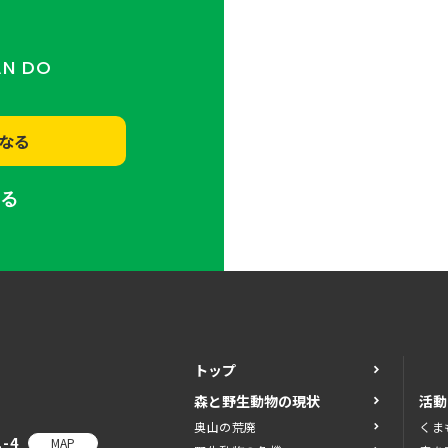
AN DO
なる
する
トップ
森と野生動物の現状
活動
奥山の荒廃
くま
-4
MAP