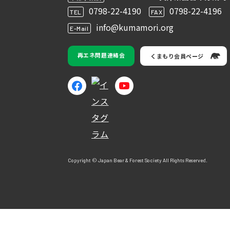
0798-22-4190
0798-22-4196
TEL
FAX
info@kumamori.org
E-Mail
再エネ問題連絡会
くまもり会員ページ
Copyright © Japan Bear & Forest Society All Rights Reserved.