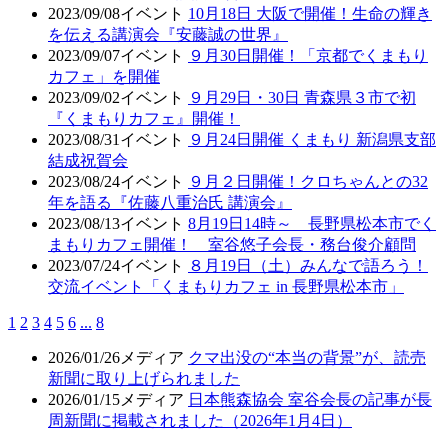
2023/09/08
イベント
10月18日 大阪で開催！生命の輝き
を伝える講演会『安藤誠の世界』
2023/09/07
イベント
９月30日開催！「京都でくまもり
カフェ」を開催
2023/09/02
イベント
９月29日・30日 青森県３市で初
『くまもりカフェ』開催！
2023/08/31
イベント
９月24日開催 くまもり 新潟県支部
結成祝賀会
2023/08/24
イベント
９月２日開催！クロちゃんとの32
年を語る『佐藤八重治氏 講演会』
2023/08/13
イベント
8月19日14時～ 長野県松本市でく
まもりカフェ開催！ 室谷悠子会長・務台俊介顧問
2023/07/24
イベント
８月19日（土）みんなで語ろう！
交流イベント「くまもりカフェ in 長野県松本市」
1
2
3
4
5
6
...
8
2026/01/26
メディア
クマ出没の“本当の背景”が、読売
新聞に取り上げられました
2026/01/15
メディア
日本熊森協会 室谷会長の記事が長
周新聞に掲載されました（2026年1月4日）