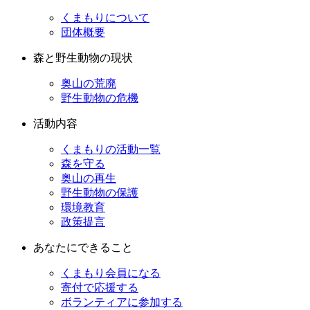
くまもりについて
団体概要
森と野生動物の現状
奥山の荒廃
野生動物の危機
活動内容
くまもりの活動一覧
森を守る
奥山の再生
野生動物の保護
環境教育
政策提言
あなたにできること
くまもり会員になる
寄付で応援する
ボランティアに参加する