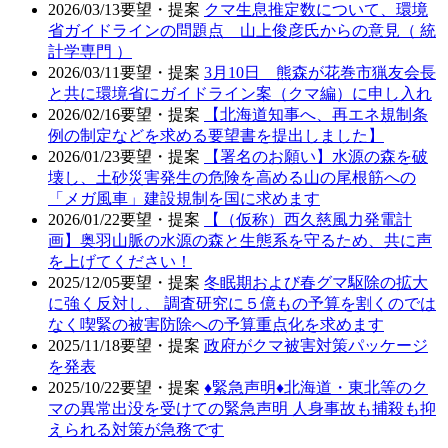
2026/03/13
要望・提案
クマ生息推定数について、環境
省ガイドラインの問題点 山上俊彦氏からの意見（ 統
計学専門 ）
2026/03/11
要望・提案
3月10日 熊森が花巻市猟友会長
と共に環境省にガイドライン案（クマ編）に申し入れ
2026/02/16
要望・提案
【北海道知事へ、再エネ規制条
例の制定などを求める要望書を提出しました】
2026/01/23
要望・提案
【署名のお願い】水源の森を破
壊し、土砂災害発生の危険を高める山の尾根筋への
「メガ風車」建設規制を国に求めます
2026/01/22
要望・提案
【（仮称）西久慈風力発電計
画】奥羽山脈の水源の森と生態系を守るため、共に声
を上げてください！
2025/12/05
要望・提案
冬眠期および春グマ駆除の拡大
に強く反対し、 調査研究に５億もの予算を割くのでは
なく喫緊の被害防除への予算重点化を求めます
2025/11/18
要望・提案
政府がクマ被害対策パッケージ
を発表
2025/10/22
要望・提案
♦️緊急声明♦️北海道・東北等のク
マの異常出没を受けての緊急声明 人身事故も捕殺も抑
えられる対策が急務です