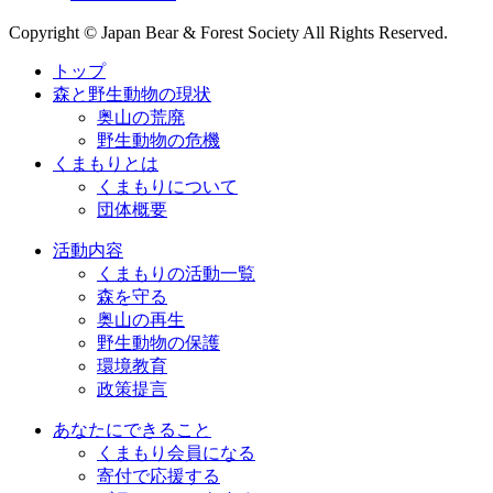
Copyright © Japan Bear & Forest Society All Rights Reserved.
トップ
森と野生動物の現状
奥山の荒廃
野生動物の危機
くまもりとは
くまもりについて
団体概要
活動内容
くまもりの活動一覧
森を守る
奥山の再生
野生動物の保護
環境教育
政策提言
あなたにできること
くまもり会員になる
寄付で応援する