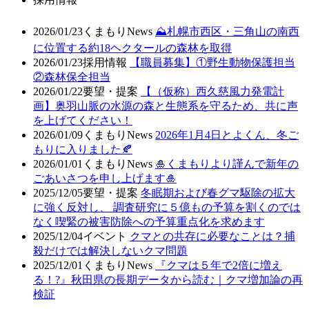
2026/01/23
くまもりNews
⛰️札幌市西区・三角山の南西
に位置する約18ヘクタールの森林を取得
2026/01/23
採用情報
【職員募集】①野生動物保護担当
②森林保全担当
2026/01/22
要望・提案
【（仮称）西久慈風力発電計
画】奥羽山脈の水源の森と生態系を守るため、共に声
を上げてください！
2026/01/09
くまもりNews
2026年1月4日とよくん、冬ご
もりに入りました🍂
2026/01/01
くまもりNews
🎍くまもりより謹んで新年の
ごあいさつを申し上げます🎍
2025/12/05
要望・提案
冬眠期および春グマ駆除の拡大
に強く反対し、 調査研究に５億もの予算を割くのでは
なく喫緊の被害防除への予算重点化を求めます
2025/12/04
イベント
クマとの共存に必要なことは？捕
殺だけでは解決しないクマ問題
2025/12/01
くまもりNews
『クマは５年で2倍に増え
る！?』秋田県の長期データから読む｜クマ増加論の再
検証