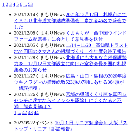
1
2
3
4
5
6
...
53
2021/12/14
くまもりNews
2021年12月12日 札幌市にて
くまもり北海道支部結成準備会 参加者45名で盛会で
した
2021/12/08
くまもりNews
くまもりが「西中国ウインド
ファーム配慮書」に会として意見書を送付
2021/12/05
くまもりNews
11/14～11/20 高知県トラスト
地で四国のクマさんの餌場づくり 今年度分終了報告
2021/11/28
くまもりNews
北海道にも大きな自然保護勢
力を 12月12日支部設立に向けた室谷会長を囲む札幌
集会のお知らせ
2021/11/27
くまもりNews
広島・山口・島根の2020年度
ツキノワグマの捕獲総数523頭の7割にあたる364頭が
「錯誤捕獲」
2021/11/26
くまもりNews
宮城の猟師くくり罠を真円12
センチに戻すならイノシシを駆除しにくくなると不
満 熊森見解は？
1
...
42
43
44
2023/09/22
イベント
10月１日 リニア勉強会 in 大阪『ス
トップ・リニア！訴訟報告』