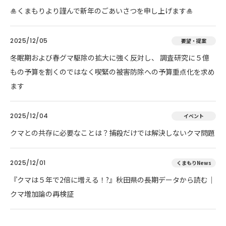
🎍くまもりより謹んで新年のごあいさつを申し上げます🎍
2025/12/05
要望・提案
冬眠期および春グマ駆除の拡大に強く反対し、 調査研究に５億
もの予算を割くのではなく喫緊の被害防除への予算重点化を求め
ます
2025/12/04
イベント
クマとの共存に必要なことは？捕殺だけでは解決しないクマ問題
2025/12/01
くまもりNews
『クマは５年で2倍に増える！?』秋田県の長期データから読む｜
クマ増加論の再検証