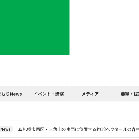
まもりNews
イベント・講演
メディア
要望・提
⛰️札幌市西区・三角山の南西に位置する約18ヘクタールの森
News