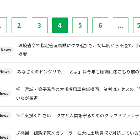
1
2
3
4
5
6
...
環境省令で指定管理鳥獣にクマ追加も、初年度から不適で、
News
提案
みなさんのドングリで、「とよ」は今年も順調に冬ごもり前の
News
祝 宮城・鳴子温泉の大規模風車白紙撤回、業者はアセスの「
ews
いたが撤退
🐾ご支援ください クマと人間を守るためのクラウドファンデ
ews
🗾感謝 釧路湿原メガソーラー拡大に土地買収で対抗している
ews