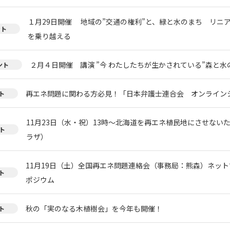
１月29日開催 地域の”交通の権利”と、緑と水のまち リニ
ント
を乗り越える
２月４日開催 講演 ”今 わたしたちが生かされている”森と
ント
再エネ問題に関わる方必見！「日本弁護士連合会 オンライン
ト
11月23日（水・祝）13時～北海道を再エネ植民地にさせない
ト
ラザ）
11月19日（土）全国再エネ問題連絡会（事務局：熊森）ネッ
ト
ポジウム
秋の「実のなる木植樹会」を今年も開催！
ト