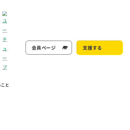
会員ページ
支援する
ること