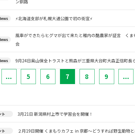
ン釧路
⚡北海道支部が札幌大通公園で初の街宣⚡
ews
風車ができたらヒグマが出て来たと稚内の酪農家が証言 くま
ews
会
9月24日奥山保全トラストと熊森が三重県大台町大森正信町長
ews
...
5
6
7
8
9
...
3月21日 新潟県村上市で学習会を開催！
ント
２月19日開催 くまもりカフェ in 京都～どうすれば野生動物
ント