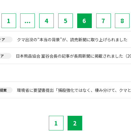
1
...
4
5
6
7
8
クマ出没の“本当の背景”が、読売新聞に取り上げられました
ィア
日本熊森協会 室谷会長の記事が長周新聞に掲載されました（20
ィア
環境省に要望書提出「捕殺強化ではなく、棲み分けて、クマ
提案
1
2