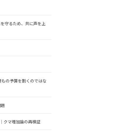
系を守るため、共に声を上
億もの予算を割くのではな
問題
む｜クマ増加論の再検証