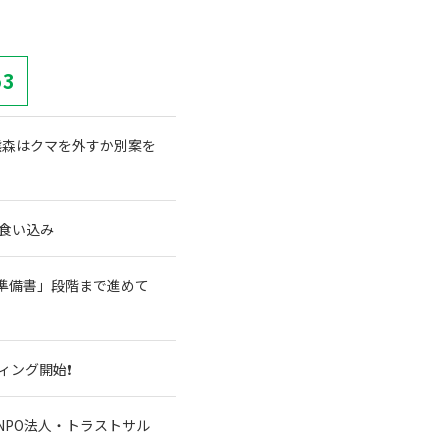
53
熊森はクマを外すか別案を
食い込み
準備書」段階まで進めて
ィング開始❗
NPO法人・トラストサル