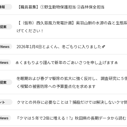
【職員募集】①野生動物保護担当 ②森林保全担当
情報
【（仮称）西久慈風力発電計画】奥羽山脈の水源の森と生態
提案
げてください！
2026年1月4日とよくん、冬ごもりに入りました🍂
News
🎍くまもりより謹んで新年のごあいさつを申し上げます🎍
ews
冬眠期および春グマ駆除の拡大に強く反対し、 調査研究に５
提案
く喫緊の被害防除への予算重点化を求めます
クマとの共存に必要なことは？捕殺だけでは解決しないクマ
ント
『クマは５年で2倍に増える！?』秋田県の長期データから読
ews