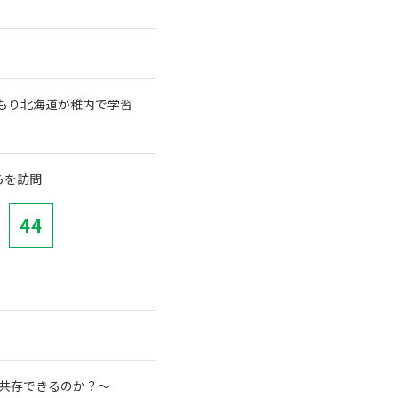
もり北海道が稚内で学習
らを訪問
44
と共存できるのか？～