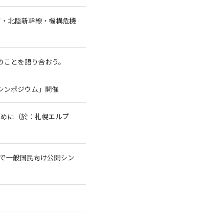
ア・北陸新幹線・機構危機
水のことを語り合おう。
シンポジウム」開催
ために（於：札幌エルプ
トで一般国民向け公開シン