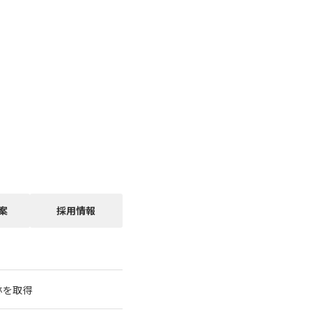
案
採用情報
林を取得