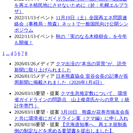
を再エネ植民地にさせないために（於：札幌エルプラ
ザ）
2022/11/13
イベント
11月19日（土）全国再エネ問題連
絡会（事務局：熊森）ネットで一般国民向け公開シン
ポジウム
2022/11/13
イベント
秋の「実のなる木植樹会」を今年
も開催！
1
...
4
5
6
7
8
2026/01/26
メディア
クマ出没の“本当の背景”が、読売
新聞に取り上げられました
2026/01/15
メディア
日本熊森協会 室谷会長の記事が長
周新聞に掲載されました（2026年1月4日）
2026/03/13
要望・提案
クマ生息推定数について、環境
省ガイドラインの問題点 山上俊彦氏からの意見（ 統
計学専門 ）
2026/03/11
要望・提案
3月10日 熊森が花巻市猟友会長
と共に環境省にガイドライン案（クマ編）に申し入れ
2026/02/16
要望・提案
【北海道知事へ、再エネ規制条
例の制定などを求める要望書を提出しました】