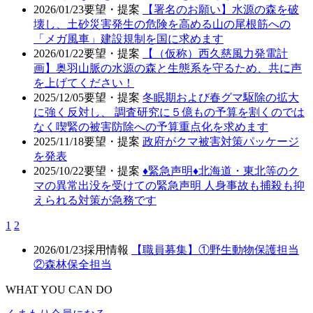
2026/01/23
要望・提案
【署名のお願い】水源の森を破
壊し、土砂災害発生の危険を高める山の尾根筋への
「メガ風車」建設規制を国に求めます
2026/01/22
要望・提案
【（仮称）西久慈風力発電計
画】奥羽山脈の水源の森と生態系を守るため、共に声
を上げてください！
2025/12/05
要望・提案
冬眠期および春グマ駆除の拡大
に強く反対し、 調査研究に５億もの予算を割くのでは
なく喫緊の被害防除への予算重点化を求めます
2025/11/18
要望・提案
政府がクマ被害対策パッケージ
を発表
2025/10/22
要望・提案
♦️緊急声明♦️北海道・東北等のク
マの異常出没を受けての緊急声明 人身事故も捕殺も抑
えられる対策が急務です
1
2
2026/01/23
採用情報
【職員募集】①野生動物保護担当
②森林保全担当
WHAT YOU CAN DO