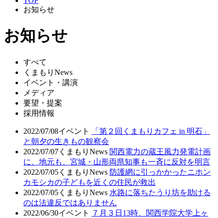
TOP
お知らせ
お知らせ
すべて
くまもりNews
イベント・講演
メディア
要望・提案
採用情報
2022/07/08
イベント
「第２回くまもりカフェ in 明石」
と朝夕の生きもの観察会
2022/07/07
くまもりNews
関西電力の蔵王風力発電計画
に、地元も、宮城・山形両県知事も一斉に反対を明言
2022/07/05
くまもりNews
防護網に引っかかったニホン
カモシカの子どもを近くの住民が救出
2022/07/05
くまもりNews
水路に落ちたうり坊を助ける
のは法違反ではありません
2022/06/30
イベント
７月３日13時、関西学院大学上ヶ