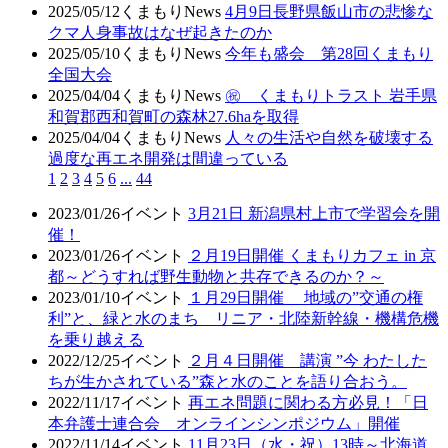
2025/05/12
くまもりNews
4月9日長野県飯山市の悲惨な
クマ人身事故はなぜ起きたのか
2025/05/10
くまもりNews
今年も盛会 第28回くまもり
全国大会
2025/04/04
くまもりNews
㊗ くまもりトラスト 岩手県
和賀郡西和賀町の森林27.6haを取得
2025/04/04
くまもりNews
人々の生活や自然を破壊する
過度な再エネ開発は間違っている
1
2
3
4
5
6
...
44
2023/01/26
イベント
3月21日 新潟県村上市で学習会を開
催！
2023/01/26
イベント
２月19日開催 くまもりカフェ in 京
都～どうすれば野生動物と共存できるのか？～
2023/01/10
イベント
１月29日開催 地域の”交通の権
利”と、緑と水のまち リニア・北陸新幹線・機構危機
を乗り越える
2022/12/25
イベント
２月４日開催 講演 ”今 わたした
ちが生かされている”森と水のことを語り合おう。
2022/11/17
イベント
再エネ問題に関わる方必見！「日
本弁護士連合会 オンラインシンポジウム」開催
2022/11/14
イベント
11月23日（水・祝）13時～北海道