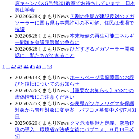
原キャンパスG号館201教室でお待ちしています 日本
奥山学会
2022/06/28
くまもりNews
７割の住民が建設反対のメガ
ソーラーに国も県も事業許可の不可解、住民は現場で
抗議
2022/06/26
くまもりNews
本末転倒の再生可能エネルギ
ー問題を参議院選挙の争点に
2022/06/26
くまもりNews
ひどすぎるメガソーラー開発
話に、私たちができること
1
...
42
43
44
45
46
...
53
2025/09/13
くまもりNews
ホームページ閲覧障害のお詫
びと復旧についてのお知らせ
2025/07/26
くまもりNews
【重要なお知らせ】SNSでの
虚偽情報にご注意ください
2025/07/25
くまもりNews
奈良県がツキノワグマを保護
対象から管理対象に変更案 パブコメ募集中〆切7月31
日
2025/06/20
くまもりNews
クマ危険鳥獣と定義、緊急銃
猟の導入、環境省が法成立後にパブコメ、６月19日〆
切