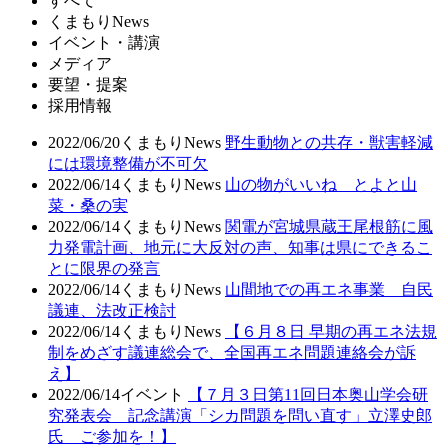
すべて
くまもりNews
イベント・講演
メディア
要望・提案
採用情報
2022/06/20
くまもりNews
野生動物との共存・獣害軽減
には環境整備が不可欠
2022/06/14
くまもりNews
山の物がいいね とよと山
菜・桑の実
2022/06/14
くまもりNews
関電が宮城県蔵王尾根筋に風
力発電計画、地元に大反対の声、知事は県にできるこ
とに限界の発言
2022/06/14
くまもりNews
山間地での再エネ事業 自民
議連、法改正検討
2022/06/14
くまもりNews
【６月８日 早期の再エネ法規
制をめざす議連総会で、全国再エネ問題連絡会が訴
え】
2022/06/14
イベント
【７月３日第11回日本奥山学会研
究発表会 記念講演「シカ問題を問い直す」立澤史郎
氏 ご参加を！】