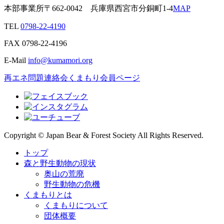
本部事業所
〒662-0042
兵庫県西宮市分銅町1-4
MAP
TEL
0798-22-4190
FAX
0798-22-4196
E-Mail
info@kumamori.org
再エネ問題連絡会
くまもり会員ページ
Copyright © Japan Bear & Forest Society All Rights Reserved.
トップ
森と野生動物の現状
奥山の荒廃
野生動物の危機
くまもりとは
くまもりについて
団体概要