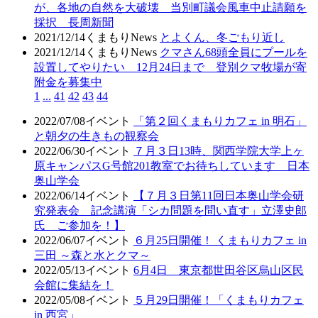
が、各地の自然を大破壊 当別町議会風車中止請願を
採択 長周新聞
2021/12/14
くまもりNews
とよくん、冬ごもり近し
2021/12/14
くまもりNews
クマさん68頭全員にプールを
設置してやりたい 12月24日まで 登別クマ牧場が寄
附金を募集中
1
...
41
42
43
44
2022/07/08
イベント
「第２回くまもりカフェ in 明石」
と朝夕の生きもの観察会
2022/06/30
イベント
７月３日13時、関西学院大学上ヶ
原キャンパスG号館201教室でお待ちしています 日本
奥山学会
2022/06/14
イベント
【７月３日第11回日本奥山学会研
究発表会 記念講演「シカ問題を問い直す」立澤史郎
氏 ご参加を！】
2022/06/07
イベント
６月25日開催！ くまもりカフェ in
三田 ～森と水とクマ～
2022/05/13
イベント
6月4日 東京都世田谷区烏山区民
会館に集結を！
2022/05/08
イベント
５月29日開催！「くまもりカフェ
in 西宮」