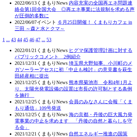
2022/06/13
くまもりNews
内容充実の全国再エネ問題連
絡会第1回全国大会 ◎再エネ事業に法規制を求める声
が圧倒的多数に
2022/06/07
イベント
６月25日開催！ くまもりカフェ in
三田 ～森と水とクマ～
1
...
43
44
45
46
47
...
53
2022/01/21
くまもりNews
ヒグマ保護管理計画に対する
パブリックコメント 2例紹介
2021/12/31
くまもりNews
埼玉県大野知事、小川町のメ
ガソーラーアセスに初「中止も検討」の意見書を萩生
田経産相に提出
2021/12/25
くまもりNews
熊本県菊池市 令和4年1月よ
り、太陽光発電設備の設置は市長の許可制とする条例
を施行
2021/12/25
くまもりNews
会員のみなさんに会報「くま
もり通信」109号発送
2021/12/25
くまもりNews
海の京都・丹後の巨大風力発
電事業の中止を求めます 「丹後の自然と暮らしを守
る会」
2021/12/21
くまもりNews
自然エネルギー推進の国策