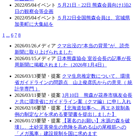
2022/05/04
イベント
５月21日・22日 熊森会員向け1泊2
日の観察会等企画
2022/05/04
イベント
５月22日全国熊森会員は、宮城県
加美町に大集結を
1
...
6
7
8
2026/01/26
メディア
クマ出没の“本当の背景”が、読売
新聞に取り上げられました
2026/01/15
メディア
日本熊森協会 室谷会長の記事が長
周新聞に掲載されました（2026年1月4日）
2026/03/13
要望・提案
クマ生息推定数について、環境
省ガイドラインの問題点 山上俊彦氏からの意見（ 統
計学専門 ）
2026/03/11
要望・提案
3月10日 熊森が花巻市猟友会長
と共に環境省にガイドライン案（クマ編）に申し入れ
2026/02/16
要望・提案
【北海道知事へ、再エネ規制条
例の制定などを求める要望書を提出しました】
2026/01/23
要望・提案
【署名のお願い】水源の森を破
壊し、土砂災害発生の危険を高める山の尾根筋への
「メガ風車」建設規制を国に求めます