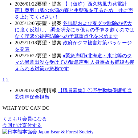
2026/01/22
要望・提案
【（仮称）西久慈風力発電計
画】奥羽山脈の水源の森と生態系を守るため、共に声
を上げてください！
2025/12/05
要望・提案
冬眠期および春グマ駆除の拡大
に強く反対し、 調査研究に５億もの予算を割くのでは
なく喫緊の被害防除への予算重点化を求めます
2025/11/18
要望・提案
政府がクマ被害対策パッケージ
を発表
2025/10/22
要望・提案
♦️緊急声明♦️北海道・東北等のク
マの異常出没を受けての緊急声明 人身事故も捕殺も抑
えられる対策が急務です
1
2
2026/01/23
採用情報
【職員募集】①野生動物保護担当
②森林保全担当
WHAT YOU CAN DO
くまもり会員になる
今回だけ寄付する