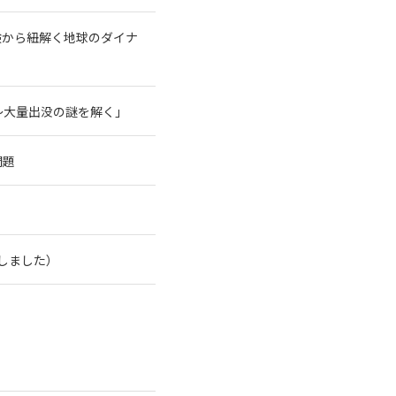
験から紐解く地球のダイナ
～大量出没の謎を解く」
問題
了しました）