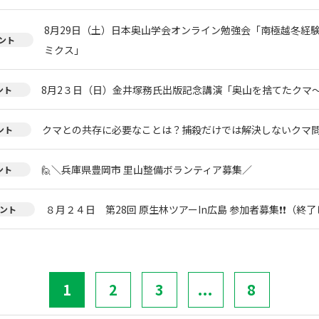
8月29日（土）日本奥山学会オンライン勉強会「南極越冬経
ント
ミクス」
8月2３日（日）金井塚務氏出版記念講演「奥山を捨てたクマ
ント
クマとの共存に必要なことは？捕殺だけでは解決しないクマ
ント
🙋＼兵庫県豊岡市 里山整備ボランティア募集／
ント
８月２４日 第28回 原生林ツアーIn広島 参加者募集❗❗（終
ント
1
2
3
...
8