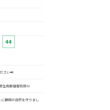
44
ださい📢
野生鳥獣被害防除🐶
ょに静岡の自然を守りまし