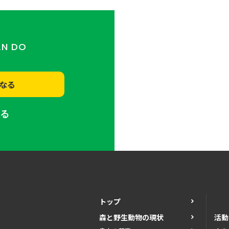
AN DO
なる
する
トップ
森と野生動物の現状
活動