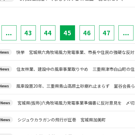
...
43
44
45
46
47
...
快挙 宮城県六角牧場風力発電事業、市長や住民の強硬な反対
ews
住友林業、建設中の風車事業取りやめ 三重県津市白山町の住
News
風車設置20年、三重県青山高原土砂崩れ止まらず 室谷会長
ews
宮城県(仮称)六角牧場風力発電事業準備書に反対意見を 〆切1
News
シジュウカラガンの飛行が圧巻 宮城県加美町
News