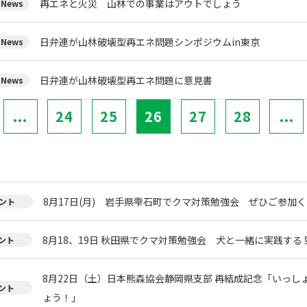
再エネと火災 山林での事業はアウトでしょう
News
日弁連が山林破壊型再エネ問題シンポジウムin東京
News
日弁連が山林破壊型再エネ問題に意見書
News
...
24
25
26
27
28
...
8月17日(月) 岩手県雫石町でクマ対策勉強会 ぜひご参加く
ント
8月18、19日 秋田県でクマ対策勉強会 犬と一緒に実践する 
ント
8月22日（土）日本熊森協会静岡県支部 再結成記念「いっし
ント
ょう！」