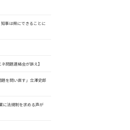
、知事は県にできることに
エネ問題連絡会が訴え】
問題を問い直す」立澤史郎
業に法規制を求める声が