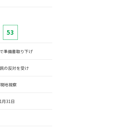
53
で準備書取り下げ
民の反対を受け
ら現地視察
月31日