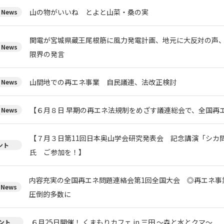
山の物がいいね とよと山菜・桑の実
News
関電が宮城県蔵王尾根筋に風力発電計画、地元に大反対の声
News
限界の発言
山間地での再エネ事業 自民議連、法改正検討
News
【６月８日 早期の再エネ法規制をめざす議連総会で、全国再
News
【７月３日第11回日本奥山学会研究発表会 記念講演「シカ
ント
氏 ご参加を！】
内容充実の全国再エネ問題連絡会第1回全国大会 ◎再エネ事
News
圧倒的多数に
６月25日開催！ くまもりカフェ in 三田 ～森と水とクマ～
ント