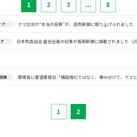
1
2
3
...
8
クマ出没の“本当の背景”が、読売新聞に取り上げられました
ィア
日本熊森協会 室谷会長の記事が長周新聞に掲載されました（20
ィア
環境省に要望書提出「捕殺強化ではなく、棲み分けて、クマ
提案
1
2
。