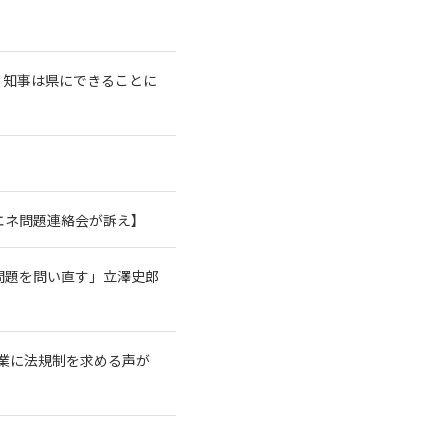
、知事は県にできることに
エネ問題連絡会が訴え】
問題を問い直す」立澤史郎
業に法規制を求める声が