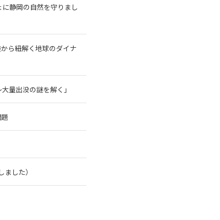
ょに静岡の自然を守りまし
験から紐解く地球のダイナ
～大量出没の謎を解く」
問題
了しました）