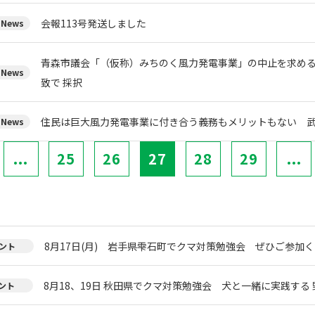
会報113号発送しました
News
青森市議会「（仮称）みちのく風力発電事業」の中止を求め
News
致で 採択
住民は巨大風力発電事業に付き合う義務もメリットもない 
News
...
25
26
27
28
29
...
8月17日(月) 岩手県雫石町でクマ対策勉強会 ぜひご参加く
ント
8月18、19日 秋田県でクマ対策勉強会 犬と一緒に実践する 
ント