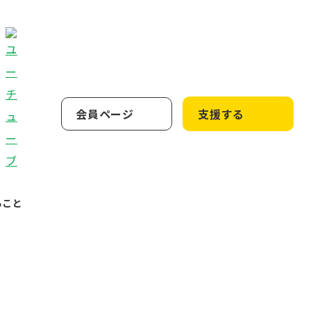
会員ページ
支援する
ること