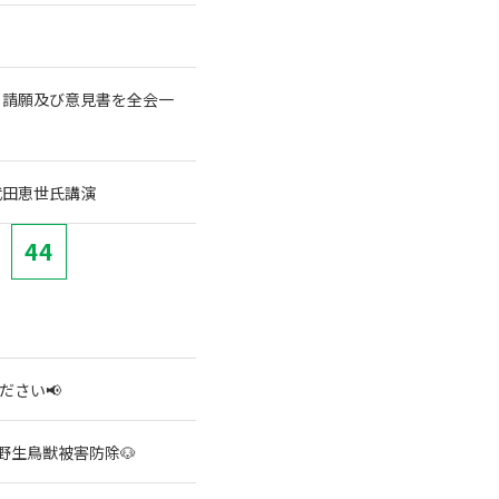
る請願及び意見書を全会一
武田恵世氏講演
44
ださい📢
野生鳥獣被害防除🐶