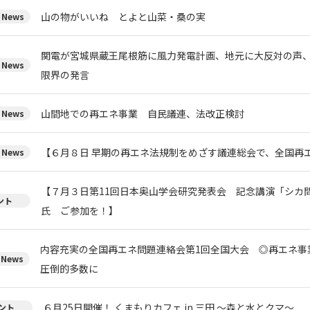
山の物がいいね とよと山菜・桑の実
News
関電が宮城県蔵王尾根筋に風力発電計画、地元に大反対の声
News
限界の発言
山間地での再エネ事業 自民議連、法改正検討
News
【６月８日 早期の再エネ法規制をめざす議連総会で、全国再
News
【７月３日第11回日本奥山学会研究発表会 記念講演「シカ
ント
氏 ご参加を！】
内容充実の全国再エネ問題連絡会第1回全国大会 ◎再エネ事
News
圧倒的多数に
６月25日開催！ くまもりカフェ in 三田 ～森と水とクマ～
ント