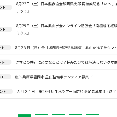
8月22日（土）日本熊森協会静岡県支部 再結成記念「いっし
ント
ょう！」
8月29日（土）日本奥山学会オンライン勉強会「南極越冬経
ント
ミクス」
8月2３日（日）金井塚務氏出版記念講演「奥山を捨てたクマ
ント
クマとの共存に必要なことは？捕殺だけでは解決しないクマ
ント
🙋＼兵庫県豊岡市 里山整備ボランティア募集／
ント
８月２４日 第28回 原生林ツアーIn広島 参加者募集❗❗（終
ント