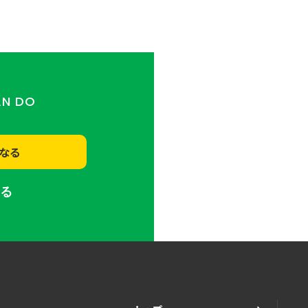
AN DO
なる
する