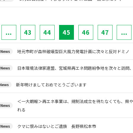
...
43
44
45
46
47
...
地元市町が森林破壊型巨大風力発電計画に次々と反対ドミノ
News
日本環境法律家連盟、宮城県再エネ問題紛争地を次々と訪問
News
新年明けましておめでとうございます
ews
＜一大朗報＞再エネ事業は、規制法成立を待たなくても、県
News
れる
クマに恨みはないとご遺族 長野県松本市
News