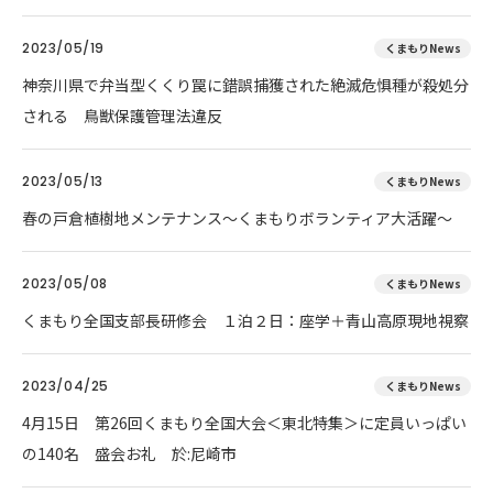
2023/05/19
くまもりNews
神奈川県で弁当型くくり罠に錯誤捕獲された絶滅危惧種が殺処分
される 鳥獣保護管理法違反
2023/05/13
くまもりNews
春の戸倉植樹地メンテナンス～くまもりボランティア大活躍～
2023/05/08
くまもりNews
くまもり全国支部長研修会 １泊２日：座学＋青山高原現地視察
2023/04/25
くまもりNews
4月15日 第26回くまもり全国大会＜東北特集＞に定員いっぱい
の140名 盛会お礼 於:尼崎市