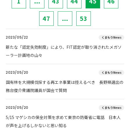
1
...
43
44
45
46
47
...
53
2023/05/22
くまもりNews
新たな「認定失効制度」により、FIT認定が取り消されたメガソ
ーラー計画地の山々
2023/05/20
くまもりNews
国有林を大規模伐採する再エネ事業は控えるべき 長野県選出の
務台俊介衆議院議員が国会で質問
2023/05/20
くまもりNews
5/15 マゲシカの保全対策を求めて東京の防衛省に電話 日本人
が声を上げるしかないと思い知る