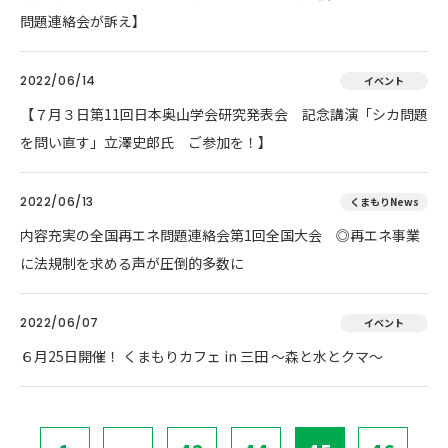
問題連絡会が訴え】
2022/06/14
イベント
【７月３日第11回日本奥山学会研究発表会 記念講演「シカ問題
を問い直す」立澤史郎氏 ご参加を！】
2022/06/13
くまもりNews
内容充実の全国再エネ問題連絡会第1回全国大会 ◎再エネ事業
に法規制を求める声が圧倒的多数に
2022/06/07
イベント
６月25日開催！ くまもりカフェ in 三田 ～森と水とクマ～