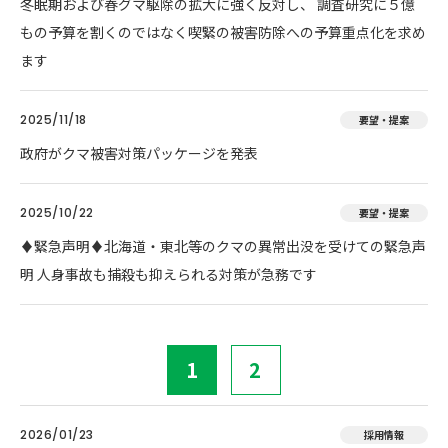
冬眠期および春グマ駆除の拡大に強く反対し、 調査研究に５億
もの予算を割くのではなく喫緊の被害防除への予算重点化を求め
ます
2025/11/18
要望・提案
政府がクマ被害対策パッケージを発表
2025/10/22
要望・提案
♦️緊急声明♦️北海道・東北等のクマの異常出没を受けての緊急声
明 人身事故も捕殺も抑えられる対策が急務です
1
2
2026/01/23
採用情報