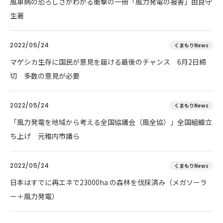
風車病の恐ろしさがわかる衝撃の一冊「風力発電の被害」由良守
生著
2022/05/24
くまもりNews
マゲシカ生存に国民が意見を届ける最後のチャンス 6月2日締
切 多数の意見が必要
2022/05/24
くまもりNews
「風力発電を地域から考える全国協議会（風全協）」全国組織立
ち上げ 元稚内市議ら
2022/05/24
くまもりNews
日本はすでに再エネで23000ha の森林を伐採済み（メガソーラ
ー＋風力発電）