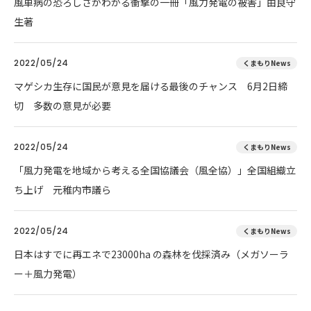
風車病の恐ろしさがわかる衝撃の一冊「風力発電の被害」由良守
生著
2022/05/24
くまもりNews
マゲシカ生存に国民が意見を届ける最後のチャンス 6月2日締
切 多数の意見が必要
2022/05/24
くまもりNews
「風力発電を地域から考える全国協議会（風全協）」全国組織立
ち上げ 元稚内市議ら
2022/05/24
くまもりNews
日本はすでに再エネで23000ha の森林を伐採済み（メガソーラ
ー＋風力発電）