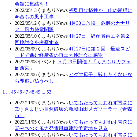
会館に集結を！
2022/05/13
くまもりNews
福島再び犠牲か 山の尾根に
46基もの風車工事
2022/05/12
くまもりNews
4月30日放映 危機のカナリ
ア 風力発電問題
2022/05/10
くまもりNews
4月27日 経産省再エネ第２
回検討会を考察する
2022/05/09
くまもりNews
4月27日に第２回 最速スピ
ードで進む経産省の再エネ検討会に感謝
2022/05/08
イベント
５月29日開催！「くまもりカフェ
in 西宮」
2022/05/06
くまもりNews
ヒグマ母子、殺したくないな
ら即追い払うべし
1
...
45
46
47
48
49
...
53
2022/11/05
くまもりNews
いてもたってもおれず青森に
③すさまじい自然破壊の新城山田メガソーラー（青森
市）
2022/11/05
くまもりNews
いてもたってもおれず青森に
②みちのく風力発電風車建設予定地を見る
2022/11/05
くまもりNews
いてもたってもおれず青森に