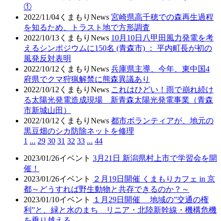
①
2022/11/04
くまもりNews
宮崎県高千穂での森再生過程
を知るため、トラスト地で方形調査
2022/10/13
くまもりNews
10月10日八甲田風力発電を考
えるシンポジウムに150名 (青森市) ： 平内町長が初の
風発反対表明
2022/10/12
くまもりNews
兵庫県主導、今年、東中国4
府県でクマ狩猟解禁に熊森異議あり
2022/10/12
くまもりNews
これはひどい！雨で崩れ続け
る太陽光発電造成現場 新青森太陽光発電事業（青森
市新城山田）
2022/10/12
くまもりNews
都市ボランティアが、地元の
黒豆畑のシカ防除ネットを修理
1
...
29
30
31
32
33
...
44
2023/01/26
イベント
3月21日 新潟県村上市で学習会を開
催！
2023/01/26
イベント
２月19日開催 くまもりカフェ in 京
都～どうすれば野生動物と共存できるのか？～
2023/01/10
イベント
１月29日開催 地域の”交通の権
利”と、緑と水のまち リニア・北陸新幹線・機構危機
を乗り越える