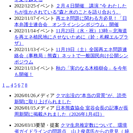
2022/12/25
イベント
２月４日開催 講演 ”今 わたした
ちが生かされている”森と水のことを語り合おう。
2022/11/17
イベント
再エネ問題に関わる方必見！「日
本弁護士連合会 オンラインシンポジウム」開催
2022/11/14
イベント
11月23日（水・祝）13時～北海道
を再エネ植民地にさせないために（於：札幌エルプラ
ザ）
2022/11/13
イベント
11月19日（土）全国再エネ問題連
絡会（事務局：熊森）ネットで一般国民向け公開シン
ポジウム
2022/11/13
イベント
秋の「実のなる木植樹会」を今年
も開催！
1
...
4
5
6
7
8
2026/01/26
メディア
クマ出没の“本当の背景”が、読売
新聞に取り上げられました
2026/01/15
メディア
日本熊森協会 室谷会長の記事が長
周新聞に掲載されました（2026年1月4日）
2026/03/13
要望・提案
クマ生息推定数について、環境
省ガイドラインの問題点 山上俊彦氏からの意見（ 統