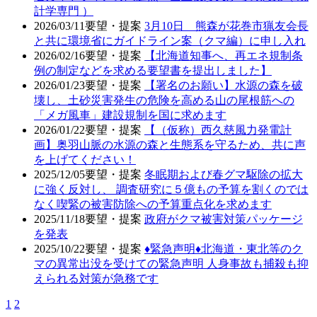
計学専門 ）
2026/03/11
要望・提案
3月10日 熊森が花巻市猟友会長
と共に環境省にガイドライン案（クマ編）に申し入れ
2026/02/16
要望・提案
【北海道知事へ、再エネ規制条
例の制定などを求める要望書を提出しました】
2026/01/23
要望・提案
【署名のお願い】水源の森を破
壊し、土砂災害発生の危険を高める山の尾根筋への
「メガ風車」建設規制を国に求めます
2026/01/22
要望・提案
【（仮称）西久慈風力発電計
画】奥羽山脈の水源の森と生態系を守るため、共に声
を上げてください！
2025/12/05
要望・提案
冬眠期および春グマ駆除の拡大
に強く反対し、 調査研究に５億もの予算を割くのでは
なく喫緊の被害防除への予算重点化を求めます
2025/11/18
要望・提案
政府がクマ被害対策パッケージ
を発表
2025/10/22
要望・提案
♦️緊急声明♦️北海道・東北等のク
マの異常出没を受けての緊急声明 人身事故も捕殺も抑
えられる対策が急務です
1
2