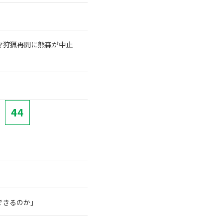
クマ狩猟再開に熊森が中止
44
できるのか」