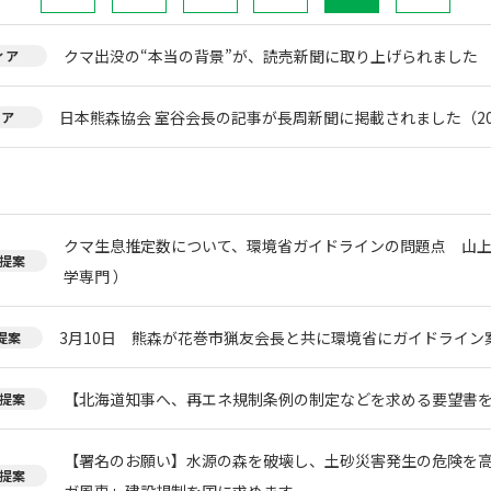
クマ出没の“本当の背景”が、読売新聞に取り上げられました
ィア
日本熊森協会 室谷会長の記事が長周新聞に掲載されました（20
ィア
クマ生息推定数について、環境省ガイドラインの問題点 山上
提案
学専門 ）
3月10日 熊森が花巻市猟友会長と共に環境省にガイドライン
提案
【北海道知事へ、再エネ規制条例の制定などを求める要望書
提案
【署名のお願い】水源の森を破壊し、土砂災害発生の危険を
提案
ガ風車」建設規制を国に求めます