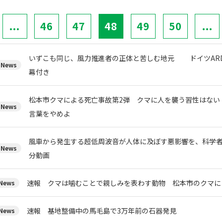
...
46
47
48
49
50
...
いずこも同じ、風力推進者の正体と苦しむ地元 ドイツARD
News
幕付き
松本市クマによる死亡事故第2弾 クマに人を襲う習性はない
News
言葉をやめよ
風車から発生する超低周波音が人体に及ぼす悪影響を、科学者た
News
分動画
速報 クマは噛むことで親しみを表わす動物 松本市のクマに
ews
速報 基地整備中の馬毛島で3万年前の石器発見
ews