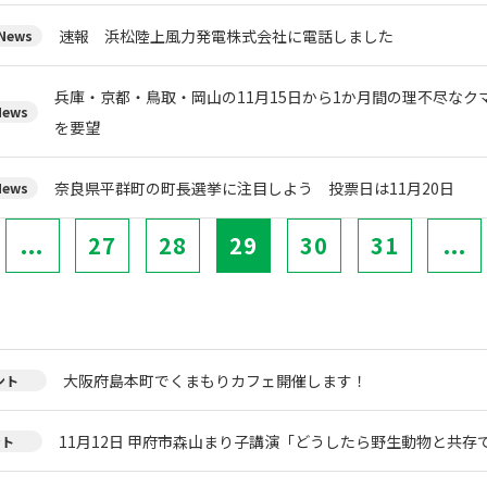
速報 浜松陸上風力発電株式会社に電話しました
ews
兵庫・京都・鳥取・岡山の11月15日から1か月間の理不尽な
ews
を要望
奈良県平群町の町長選挙に注目しよう 投票日は11月20日
ews
...
27
28
29
30
31
...
大阪府島本町でくまもりカフェ開催します！
ント
11月12日 甲府市森山まり子講演「どうしたら野生動物と共存
ント