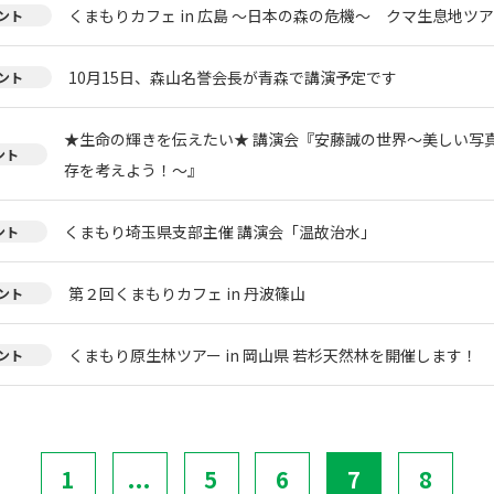
くまもりカフェ in 広島 ～日本の森の危機～ クマ生息地ツ
ント
10月15日、森山名誉会長が青森で講演予定です
ント
★生命の輝きを伝えたい★ 講演会『安藤誠の世界～美しい写
ント
存を考えよう！～』
くまもり埼玉県支部主催 講演会「温故治水」
ント
第２回くまもりカフェ in 丹波篠山
ント
くまもり原生林ツアー in 岡山県 若杉天然林を開催します！
ント
1
...
5
6
7
8