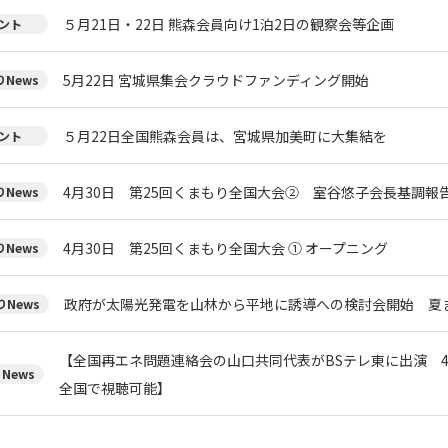
５月21日・22日 熊森会員向け1泊2日の観察会等企画
ント
5月22日 宮城県集会クラウドファンディング開始
News
５月22日全国熊森会員は、宮城県加美町に大集結を
ント
4月30日 第25回くまもり全国大会② 室谷悠子会長基調報
News
4月30日 第25回くまもり全国大会 ① オープニング
News
政府が太陽光発電を山林から平地に誘導への検討会開始 夏
News
【全国再エネ問題連絡会の山口共同代表がBSテレ東に出演 4月
News
全国で視聴可能】