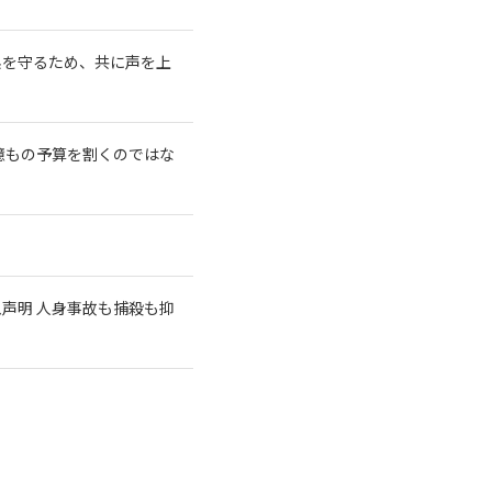
系を守るため、共に声を上
億もの予算を割くのではな
急声明 人身事故も捕殺も抑