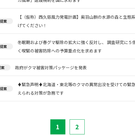
【（仮称）西久慈風力発電計画】奥羽山脈の水源の森と生態
提案
げてください！
冬眠期および春グマ駆除の拡大に強く反対し、 調査研究に５
提案
く喫緊の被害防除への予算重点化を求めます
政府がクマ被害対策パッケージを発表
提案
♦️緊急声明♦️北海道・東北等のクマの異常出没を受けての緊
提案
えられる対策が急務です
1
2