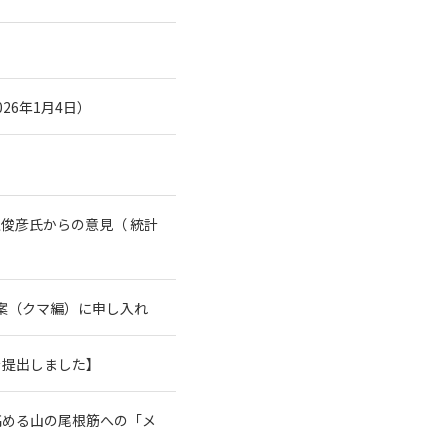
26年1月4日）
俊彦氏からの意見（ 統計
案（クマ編）に申し入れ
を提出しました】
高める山の尾根筋への「メ