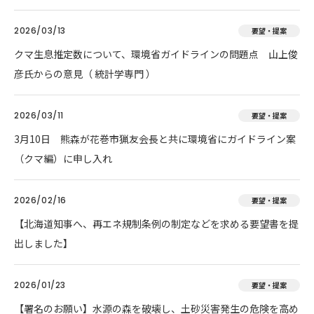
2026/03/13
要望・提案
クマ生息推定数について、環境省ガイドラインの問題点 山上俊
彦氏からの意見（ 統計学専門 ）
2026/03/11
要望・提案
3月10日 熊森が花巻市猟友会長と共に環境省にガイドライン案
（クマ編）に申し入れ
2026/02/16
要望・提案
【北海道知事へ、再エネ規制条例の制定などを求める要望書を提
出しました】
2026/01/23
要望・提案
【署名のお願い】水源の森を破壊し、土砂災害発生の危険を高め