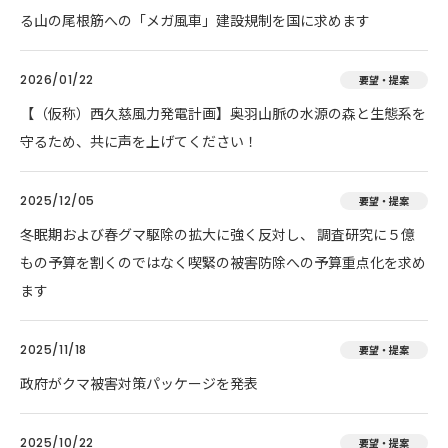
る山の尾根筋への「メガ風車」建設規制を国に求めます
2026/01/22
要望・提案
【（仮称）西久慈風力発電計画】奥羽山脈の水源の森と生態系を
守るため、共に声を上げてください！
2025/12/05
要望・提案
冬眠期および春グマ駆除の拡大に強く反対し、 調査研究に５億
もの予算を割くのではなく喫緊の被害防除への予算重点化を求め
ます
2025/11/18
要望・提案
政府がクマ被害対策パッケージを発表
2025/10/22
要望・提案