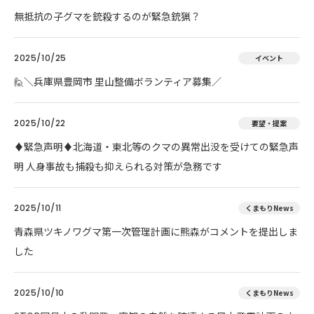
無抵抗の子グマを銃殺するのが緊急銃猟？
2025/10/25
イベント
🙋＼兵庫県豊岡市 里山整備ボランティア募集／
2025/10/22
要望・提案
♦️緊急声明♦️北海道・東北等のクマの異常出没を受けての緊急声
明 人身事故も捕殺も抑えられる対策が急務です
2025/10/11
くまもりNews
青森県ツキノワグマ第一次管理計画に熊森がコメントを提出しま
した
2025/10/10
くまもりNews