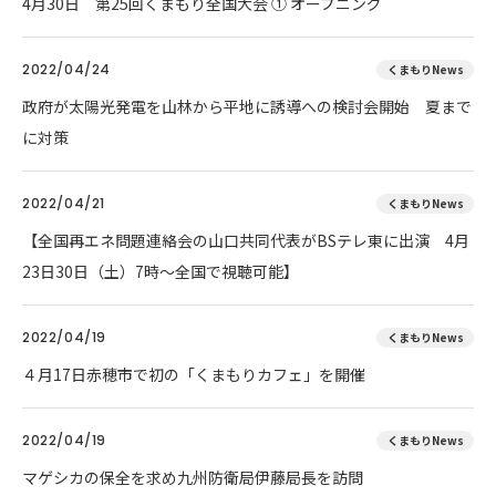
4月30日 第25回くまもり全国大会 ① オープニング
2022/04/24
くまもりNews
政府が太陽光発電を山林から平地に誘導への検討会開始 夏まで
に対策
2022/04/21
くまもりNews
【全国再エネ問題連絡会の山口共同代表がBSテレ東に出演 4月
23日30日（土）7時～全国で視聴可能】
2022/04/19
くまもりNews
４月17日赤穂市で初の「くまもりカフェ」を開催
2022/04/19
くまもりNews
マゲシカの保全を求め九州防衛局伊藤局長を訪問