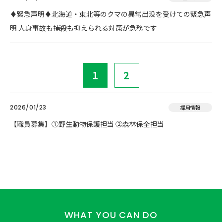
♦️緊急声明♦️北海道・東北等のクマの異常出没を受けての緊急声
明 人身事故も捕殺も抑えられる対策が急務です
1
2
2026/01/23
採用情報
【職員募集】①野生動物保護担当 ②森林保全担当
WHAT YOU CAN DO