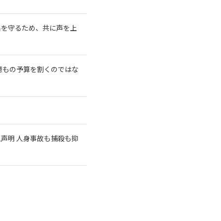
系を守るため、共に声を上
億もの予算を割くのではな
急声明 人身事故も捕殺も抑