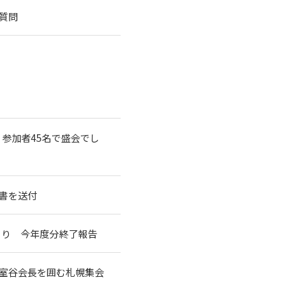
質問
 参加者45名で盛会でし
書を送付
づくり 今年度分終了報告
た室谷会長を囲む札幌集会