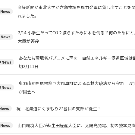
産経新聞が東北大学が六角牧場を風力発電に貸し出すことを
News
れました。
2/14 小学生だってCO２減らすために木を伐る？何のために
News
大臣が答弁
あなたも環境省パブコメに声を 自然エネルギー促進区域は
News
切2月11日
奥羽山脈を尾根筋巨大風車群による森林大破壊から守れ 2月
News
が国会へ
祝 北海道にくまもり27番目の支部が誕生！
ews
山口環境大臣が萩生田経産大臣に、太陽光発電、初の抜本見
News