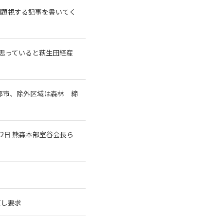
問題視する記事を書いてく
と思っていると萩生田経産
都市、除外区域は森林 締
2日 熊森本部室谷会長ら
直し要求