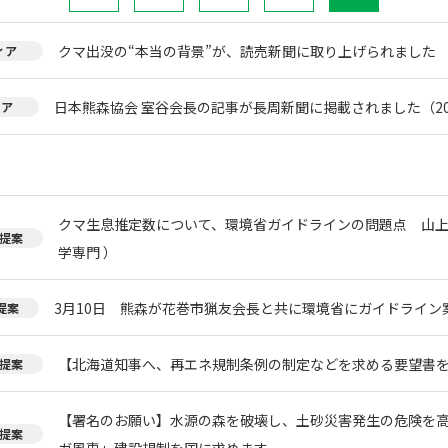
クマ出没の“本当の背景”が、読売新聞に取り上げられました
ィア
日本熊森協会 室谷会長の記事が長周新聞に掲載されました（20
ィア
クマ生息推定数について、環境省ガイドラインの問題点 山上
提案
学専門 ）
3月10日 熊森が花巻市猟友会長と共に環境省にガイドライン
提案
【北海道知事へ、再エネ規制条例の制定などを求める要望書
提案
【署名のお願い】水源の森を破壊し、土砂災害発生の危険を
提案
ガ風車」建設規制を国に求めます