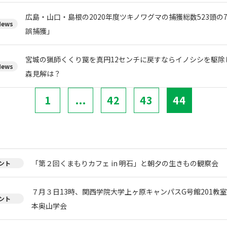
広島・山口・島根の2020年度ツキノワグマの捕獲総数523頭の
ews
誤捕獲」
宮城の猟師くくり罠を真円12センチに戻すならイノシシを駆除
ews
森見解は？
1
...
42
43
44
「第２回くまもりカフェ in 明石」と朝夕の生きもの観察会
ント
７月３日13時、関西学院大学上ヶ原キャンパスG号館201教
ント
本奥山学会