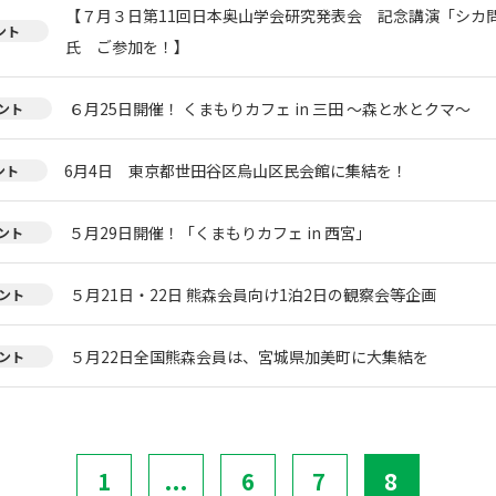
【７月３日第11回日本奥山学会研究発表会 記念講演「シカ
ント
氏 ご参加を！】
６月25日開催！ くまもりカフェ in 三田 ～森と水とクマ～
ント
6月4日 東京都世田谷区烏山区民会館に集結を！
ント
５月29日開催！「くまもりカフェ in 西宮」
ント
５月21日・22日 熊森会員向け1泊2日の観察会等企画
ント
５月22日全国熊森会員は、宮城県加美町に大集結を
ント
1
...
6
7
8