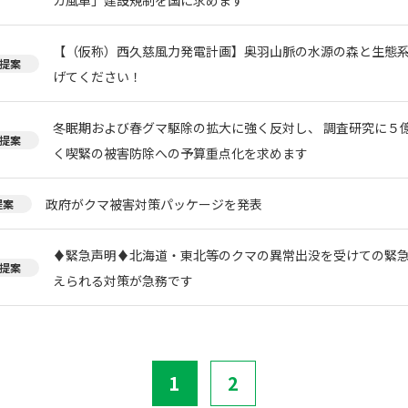
【（仮称）西久慈風力発電計画】奥羽山脈の水源の森と生態
提案
げてください！
冬眠期および春グマ駆除の拡大に強く反対し、 調査研究に５
提案
く喫緊の被害防除への予算重点化を求めます
政府がクマ被害対策パッケージを発表
提案
♦️緊急声明♦️北海道・東北等のクマの異常出没を受けての緊
提案
えられる対策が急務です
1
2