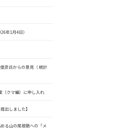
26年1月4日）
俊彦氏からの意見（ 統計
案（クマ編）に申し入れ
を提出しました】
高める山の尾根筋への「メ