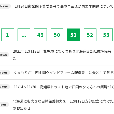
1月24日衆議院予算委員会で高市早苗氏が再エネ問題について
News
1
...
49
50
51
52
53
2021年12月12日 札幌市にてくまもり北海道支部結成準備会
ews
た
くまもりが「西中国ウインドファーム配慮書」に会として意見
ews
11/14～11/20 高知県トラスト地で四国のクマさんの餌場
ews
北海道にも大きな自然保護勢力を 12月12日支部設立に向け
ews
のお知らせ