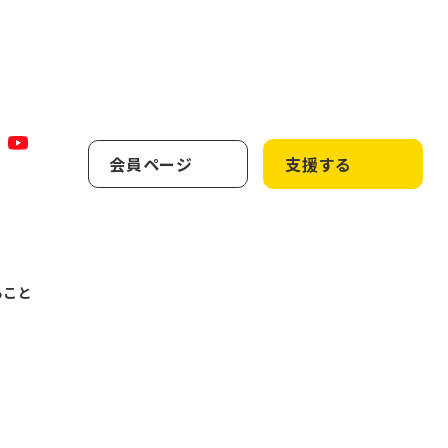
会員ページ
支援する
ること