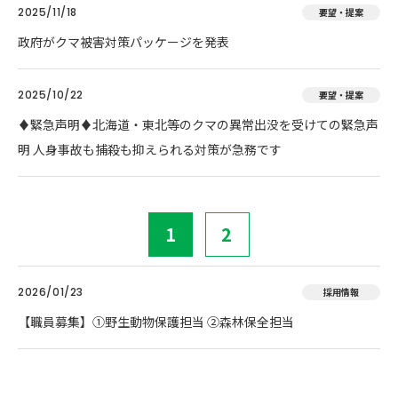
2025/11/18
要望・提案
政府がクマ被害対策パッケージを発表
2025/10/22
要望・提案
♦️緊急声明♦️北海道・東北等のクマの異常出没を受けての緊急声
明 人身事故も捕殺も抑えられる対策が急務です
1
2
2026/01/23
採用情報
【職員募集】①野生動物保護担当 ②森林保全担当