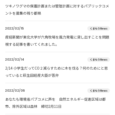
ツキノワグマの保護計画または管理計画に対するパブリックコメ
ントを募集の残り都県
2022/02/15
くまもりNews
産経新聞が東北大学が六角牧場を風力発電に貸し出すことを問題
視する記事を書いてくれました。
2022/02/14
くまもりNews
2/14 小学生だってCO２減らすために木を伐る？何のためにと思
っていると萩生田経産大臣が答弁
2022/02/06
くまもりNews
あなたも環境省パブコメに声を 自然エネルギー促進区域は都
市、除外区域は森林 締切2月11日