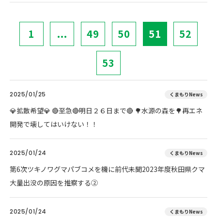
1
...
49
50
51
52
53
2025/01/25
くまもりNews
💎拡散希望💎 🔴至急🔴明日２６日まで🔴 🌳水源の森を🌳再エネ
開発で壊してはいけない！！
2025/01/24
くまもりNews
第6次ツキノワグマパブコメを機に前代未聞2023年度秋田県クマ
大量出没の原因を推察する②
2025/01/24
くまもりNews