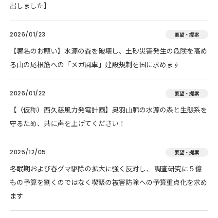
出しました】
2026/01/23
要望・提案
【署名のお願い】水源の森を破壊し、土砂災害発生の危険を高め
る山の尾根筋への「メガ風車」建設規制を国に求めます
2026/01/22
要望・提案
【（仮称）西久慈風力発電計画】奥羽山脈の水源の森と生態系を
守るため、共に声を上げてください！
2025/12/05
要望・提案
冬眠期および春グマ駆除の拡大に強く反対し、 調査研究に５億
もの予算を割くのではなく喫緊の被害防除への予算重点化を求め
ます