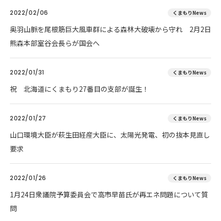
2022/02/06
くまもりNews
奥羽山脈を尾根筋巨大風車群による森林大破壊から守れ 2月2日
熊森本部室谷会長らが国会へ
2022/01/31
くまもりNews
祝 北海道にくまもり27番目の支部が誕生！
2022/01/27
くまもりNews
山口環境大臣が萩生田経産大臣に、太陽光発電、初の抜本見直し
要求
2022/01/26
くまもりNews
1月24日衆議院予算委員会で高市早苗氏が再エネ問題について質
問