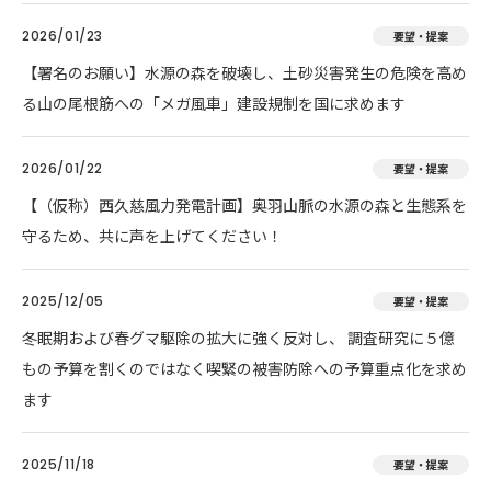
2026/01/23
要望・提案
【署名のお願い】水源の森を破壊し、土砂災害発生の危険を高め
る山の尾根筋への「メガ風車」建設規制を国に求めます
2026/01/22
要望・提案
【（仮称）西久慈風力発電計画】奥羽山脈の水源の森と生態系を
守るため、共に声を上げてください！
2025/12/05
要望・提案
冬眠期および春グマ駆除の拡大に強く反対し、 調査研究に５億
もの予算を割くのではなく喫緊の被害防除への予算重点化を求め
ます
2025/11/18
要望・提案