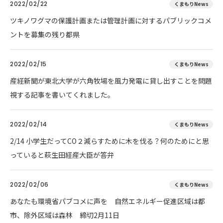
2022/02/22
くまもりNews
ツキノワグマの保護計画または管理計画に対するパブリックコメ
ントを募集の残り都県
2022/02/15
くまもりNews
産経新聞が東北大学が六角牧場を風力発電に貸し出すことを問題
視する記事を書いてくれました。
2022/02/14
くまもりNews
2/14 小学生だってCO２減らすために木を伐る？何のためにと思
っていると萩生田経産大臣が答弁
2022/02/06
くまもりNews
あなたも環境省パブコメに声を 自然エネルギー促進区域は都
市、除外区域は森林 締切2月11日