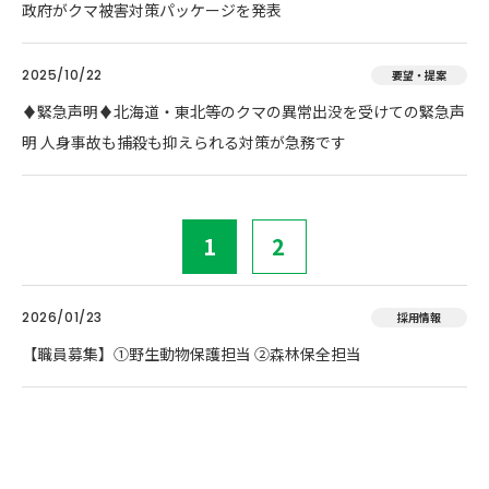
政府がクマ被害対策パッケージを発表
2025/10/22
要望・提案
♦️緊急声明♦️北海道・東北等のクマの異常出没を受けての緊急声
明 人身事故も捕殺も抑えられる対策が急務です
1
2
2026/01/23
採用情報
【職員募集】①野生動物保護担当 ②森林保全担当