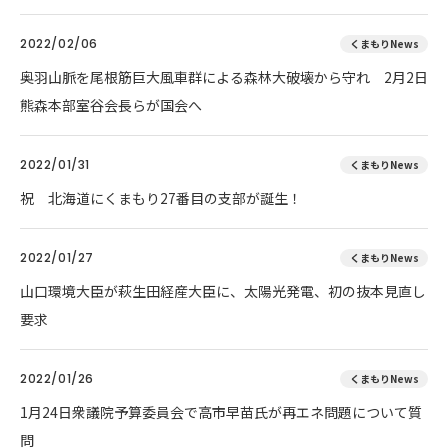
2022/02/06
くまもりNews
奥羽山脈を尾根筋巨大風車群による森林大破壊から守れ 2月2日
熊森本部室谷会長らが国会へ
2022/01/31
くまもりNews
祝 北海道にくまもり27番目の支部が誕生！
2022/01/27
くまもりNews
山口環境大臣が萩生田経産大臣に、太陽光発電、初の抜本見直し
要求
2022/01/26
くまもりNews
1月24日衆議院予算委員会で高市早苗氏が再エネ問題について質
問