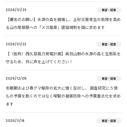
2026/01/23
要望・提案
【署名のお願い】水源の森を破壊し、土砂災害発生の危険を高め
る山の尾根筋への「メガ風車」建設規制を国に求めます
2026/01/22
要望・提案
【（仮称）西久慈風力発電計画】奥羽山脈の水源の森と生態系を
守るため、共に声を上げてください！
2025/12/05
要望・提案
冬眠期および春グマ駆除の拡大に強く反対し、 調査研究に５億
もの予算を割くのではなく喫緊の被害防除への予算重点化を求め
ます
2025/11/18
要望・提案