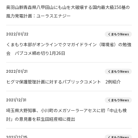
奥羽山脈青森県八甲田山にも山を大破壊する国内最大級150基の
風力発電計画：ユーラスエナジー
2022/01/22
くまもりNews
くまもり本部がオンラインでクマガイドライン（環境省）の勉強
会 パブコメ締め切り1月26日
2022/01/21
くまもりNews
ヒグマ保護管理計画に対するパブリックコメント 2例紹介
2021/12/31
くまもりNews
埼玉県大野知事、小川町のメガソーラーアセスに初「中止も検
討」の意見書を萩生田経産相に提出
2021/12/25
くまもりNews