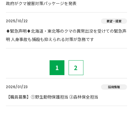
政府がクマ被害対策パッケージを発表
2025/10/22
要望・提案
♦️緊急声明♦️北海道・東北等のクマの異常出没を受けての緊急声
明 人身事故も捕殺も抑えられる対策が急務です
1
2
2026/01/23
採用情報
【職員募集】①野生動物保護担当 ②森林保全担当