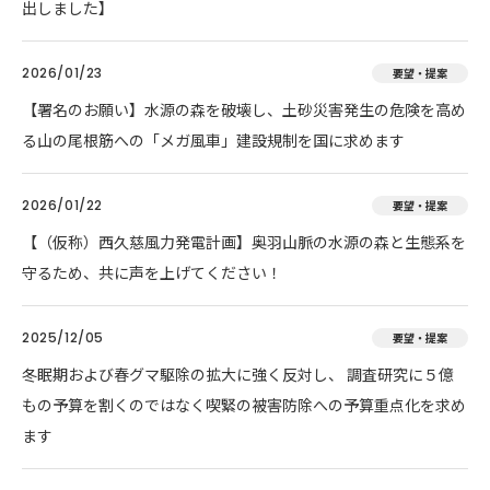
出しました】
2026/01/23
要望・提案
【署名のお願い】水源の森を破壊し、土砂災害発生の危険を高め
る山の尾根筋への「メガ風車」建設規制を国に求めます
2026/01/22
要望・提案
【（仮称）西久慈風力発電計画】奥羽山脈の水源の森と生態系を
守るため、共に声を上げてください！
2025/12/05
要望・提案
冬眠期および春グマ駆除の拡大に強く反対し、 調査研究に５億
もの予算を割くのではなく喫緊の被害防除への予算重点化を求め
ます