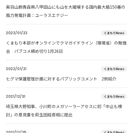
奥羽山脈青森県八甲田山にも山を大破壊する国内最大級150基の
風力発電計画：ユーラスエナジー
2022/01/22
くまもりNews
くまもり本部がオンラインでクマガイドライン（環境省）の勉強
会 パブコメ締め切り1月26日
2022/01/21
くまもりNews
ヒグマ保護管理計画に対するパブリックコメント 2例紹介
2021/12/31
くまもりNews
埼玉県大野知事、小川町のメガソーラーアセスに初「中止も検
討」の意見書を萩生田経産相に提出
2021/12/25
くまもりNews