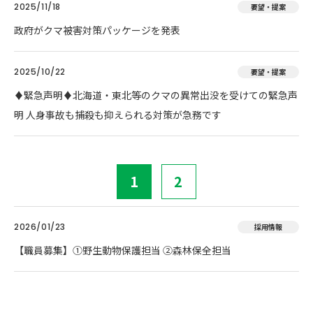
2025/11/18
要望・提案
政府がクマ被害対策パッケージを発表
2025/10/22
要望・提案
♦️緊急声明♦️北海道・東北等のクマの異常出没を受けての緊急声
明 人身事故も捕殺も抑えられる対策が急務です
1
2
2026/01/23
採用情報
【職員募集】①野生動物保護担当 ②森林保全担当