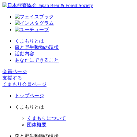
くまもりとは
森と野生動物の現状
活動内容
あなたにできること
会員ページ
支援する
くまもり会員ページ
トップページ
くまもりとは
くまもりについて
団体概要
森と野生動物の現状