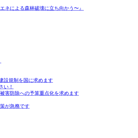
再エネによる森林破壊に立ち向かう〜』
）
建設規制を国に求めます
さい！
の被害防除への予算重点化を求めます
対策が急務です