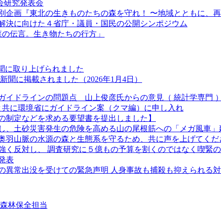
学会研究発表会
特別企画『東北の生きものたちの森を守れ！ 〜地域とともに、
解決に向けた４省庁・議員・国民の公開シンポジウム
「森の伝言。生き物たちの行方」
新聞に取り上げられました
聞に掲載されました（2026年1月4日）
ガイドラインの問題点 山上俊彦氏からの意見（ 統計学専門 
長と共に環境省にガイドライン案（クマ編）に申し入れ
の制定などを求める要望書を提出しました】
し、土砂災害発生の危険を高める山の尾根筋への「メガ風車」
奥羽山脈の水源の森と生態系を守るため、共に声を上げてくだ
強く反対し、 調査研究に５億もの予算を割くのではなく喫緊
発表
クマの異常出没を受けての緊急声明 人身事故も捕殺も抑えられる
②森林保全担当