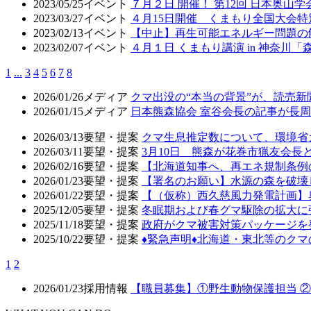
2023/05/25
イベント
７月２日 開催！ 第12回 日本奥山
2023/03/27
イベント
４月15日開催 くまもり全国大会
2023/02/13
イベント
【中止】再生可能エネルギー問題の
2023/02/07
イベント
４月１日 くまもり講演 in 神奈川
1
...
3
4
5
6
7
8
2026/01/26
メディア
クマ出没の“本当の背景”が、読売
2026/01/15
メディア
日本熊森協会 室谷会長の記事が長周新
2026/03/13
要望・提案
クマ生息推定数について、環境省
2026/03/11
要望・提案
3月10日 熊森が花巻市猟友会
2026/02/16
要望・提案
【北海道知事へ、再エネ規制条例
2026/01/23
要望・提案
【署名のお願い】水源の森を破壊
2026/01/22
要望・提案
【（仮称）西久慈風力発電計画】
2025/12/05
要望・提案
冬眠期および春グマ駆除の拡大に
2025/11/18
要望・提案
政府がクマ被害対策パッケージを
2025/10/22
要望・提案
♦️緊急声明♦️北海道・東北等の
1
2
2026/01/23
採用情報
【職員募集】①野生動物保護担当 