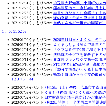
2021/12/31
くまもりNews
埼玉県大野知事、小川町のメ
2021/12/25
くまもりNews
熊本県菊池市 令和4年1月
2021/12/25
くまもりNews
会員のみなさんに会報「くまも
2021/12/25
くまもりNews
海の京都・丹後の巨大風力発
2021/12/21
くまもりNews
自然エネルギー推進の国策が
1
...
50
51
52
53
2026/01/09
くまもりNews
2026年1月4日とよくん、冬ご
2026/01/01
くまもりNews
🎍くまもりより謹んで新年のご
2025/12/01
くまもりNews
『クマは５年で2倍に増える！
2025/10/27
くまもりNews
無抵抗の子グマを銃殺するの
2025/10/11
くまもりNews
青森県ツキノワグマ第一次管
2025/10/10
くまもりNews
STOP国見山の乱開発 高知
2025/09/30
くまもりNews
【30分で熊森がわかる】日本
2025/09/19
くまもりNews
衝撃！白山からもクマの痕跡
1
2
3
4
5
...
44
2023/07/07
イベント
7月15日（土）午後 広島市で森山
2023/07/03
イベント
くまもり神奈川がくくり罠への錯誤
2023/07/02
イベント
日本熊森協会埼玉県支部 かだ由紀子
2023/06/27
イベント
7月22日開催！ 全国再エネ問題連絡会