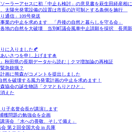
ガソーラーアセスに初「中止も検討」の意見書を萩生田経産相
より、太陽光発電設備の設置は市長の許可制とする条例を施行
り通信」109号発送
電事業の中止を求めます 「丹後の自然と暮らしを守る会」
、各地の自然を大破壊 当別町議会風車中止請願を採択 長周
もりに入りました🍂
あいさつを申し上げます🎍
?』秋田県の長期データから読む｜クマ増加論の再検証
が緊急銃猟？
理計画に熊森がコメントを提出しました
の自然を破壊する風力発電計画の中止を求めます！
熊森協会の誕生物語「クマともりとひと」
が消えた
まり子名誉会長が講演します
捕獲問題の勉強会を企画
講演会 「水への畏敬、そして備え」
 第２回全国大会 in 兵庫