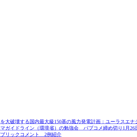
を大破壊する国内最大級150基の風力発電計画：ユーラスエナ
マガイドライン（環境省）の勉強会 パブコメ締め切り1月26
ブリックコメント 2例紹介