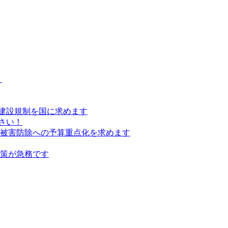
）
建設規制を国に求めます
さい！
の被害防除への予算重点化を求めます
対策が急務です