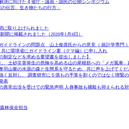
解決に向けた４省庁・議員・国民の公開シンポジウム
「森の伝言。生き物たちの行方」
新聞に取り上げられました
聞に掲載されました（2026年1月4日）
ガイドラインの問題点 山上俊彦氏からの意見（ 統計学専門 
長と共に環境省にガイドライン案（クマ編）に申し入れ
の制定などを求める要望書を提出しました】
し、土砂災害発生の危険を高める山の尾根筋への「メガ風車」
奥羽山脈の水源の森と生態系を守るため、共に声を上げてくだ
強く反対し、 調査研究に５億もの予算を割くのではなく喫緊
発表
クマの異常出没を受けての緊急声明 人身事故も捕殺も抑えられる
②森林保全担当