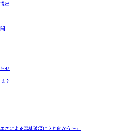
に提出
新聞
知らせ
」
解は？
再エネによる森林破壊に立ち向かう〜』