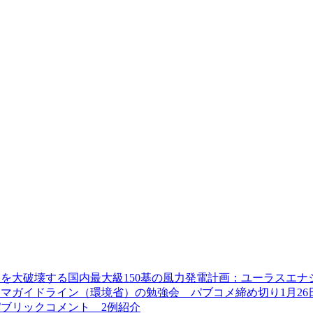
を大破壊する国内最大級150基の風力発電計画：ユーラスエナ
マガイドライン（環境省）の勉強会 パブコメ締め切り1月26
ブリックコメント 2例紹介