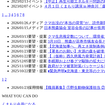
2023/02/13
イベント
【中止】再生可能エネルギー問題の
2023/02/07
イベント
４月１日 くまもり講演 in 神奈川
1
...
3
4
5
6
7
8
2026/01/26
メディア
クマ出没の“本当の背景”が、読売
2026/01/15
メディア
日本熊森協会 室谷会長の記事が長周新
2026/03/13
要望・提案
クマ生息推定数について、環境省
2026/03/11
要望・提案
3月10日 熊森が花巻市猟友会
2026/02/16
要望・提案
【北海道知事へ、再エネ規制条例
2026/01/23
要望・提案
【署名のお願い】水源の森を破壊
2026/01/22
要望・提案
【（仮称）西久慈風力発電計画】
2025/12/05
要望・提案
冬眠期および春グマ駆除の拡大に
2025/11/18
要望・提案
政府がクマ被害対策パッケージを
2025/10/22
要望・提案
♦️緊急声明♦️北海道・東北等の
1
2
2026/01/23
採用情報
【職員募集】①野生動物保護担当 
WHAT YOU CAN DO
くまもり会員になる