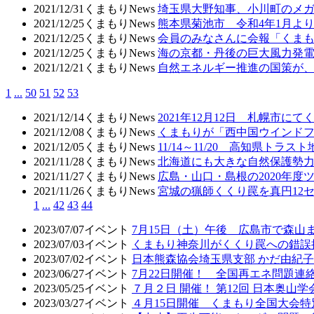
2021/12/31
くまもりNews
埼玉県大野知事、小川町のメ
2021/12/25
くまもりNews
熊本県菊池市 令和4年1月
2021/12/25
くまもりNews
会員のみなさんに会報「くまも
2021/12/25
くまもりNews
海の京都・丹後の巨大風力発
2021/12/21
くまもりNews
自然エネルギー推進の国策が
1
...
50
51
52
53
2021/12/14
くまもりNews
2021年12月12日 札幌市
2021/12/08
くまもりNews
くまもりが「西中国ウインド
2021/12/05
くまもりNews
11/14～11/20 高知県ト
2021/11/28
くまもりNews
北海道にも大きな自然保護勢力
2021/11/27
くまもりNews
広島・山口・島根の2020年度
2021/11/26
くまもりNews
宮城の猟師くくり罠を真円12
1
...
42
43
44
2023/07/07
イベント
7月15日（土）午後 広島市で森山
2023/07/03
イベント
くまもり神奈川がくくり罠への錯誤
2023/07/02
イベント
日本熊森協会埼玉県支部 かだ由紀子
2023/06/27
イベント
7月22日開催！ 全国再エネ問題連絡会
2023/05/25
イベント
７月２日 開催！ 第12回 日本奥山
2023/03/27
イベント
４月15日開催 くまもり全国大会