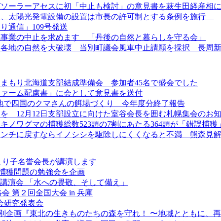
ガソーラーアセスに初「中止も検討」の意見書を萩生田経産相
より、太陽光発電設備の設置は市長の許可制とする条例を施行
り通信」109号発送
電事業の中止を求めます 「丹後の自然と暮らしを守る会」
、各地の自然を大破壊 当別町議会風車中止請願を採択 長周
にてくまもり北海道支部結成準備会 参加者45名で盛会でした
ファーム配慮書」に会として意見書を送付
ラスト地で四国のクマさんの餌場づくり 今年度分終了報告
を 12月12日支部設立に向けた室谷会長を囲む札幌集会のお
ツキノワグマの捕獲総数523頭の7割にあたる364頭が「錯誤捕獲
センチに戻すならイノシシを駆除しにくくなると不満 熊森見
まり子名誉会長が講演します
捕獲問題の勉強会を企画
講演会 「水への畏敬、そして備え」
 第２回全国大会 in 兵庫
学会研究発表会
特別企画『東北の生きものたちの森を守れ！ 〜地域とともに、