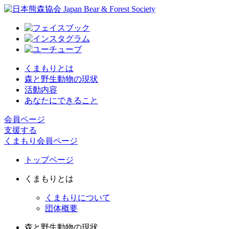
くまもりとは
森と野生動物の現状
活動内容
あなたにできること
会員ページ
支援する
くまもり会員ページ
トップページ
くまもりとは
くまもりについて
団体概要
森と野生動物の現状