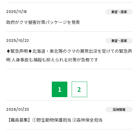
2025/11/18
要望・提案
政府がクマ被害対策パッケージを発表
2025/10/22
要望・提案
♦️緊急声明♦️北海道・東北等のクマの異常出没を受けての緊急声
明 人身事故も捕殺も抑えられる対策が急務です
1
2
2026/01/23
採用情報
【職員募集】①野生動物保護担当 ②森林保全担当