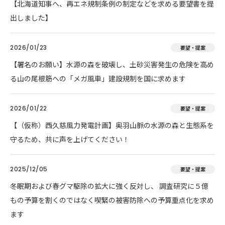
【北海道知事へ、再エネ規制条例の制定などを求める要望書を提
出しました】
2026/01/23
要望・提案
【署名のお願い】水源の森を破壊し、土砂災害発生の危険を高め
る山の尾根筋への「メガ風車」建設規制を国に求めます
2026/01/22
要望・提案
【（仮称）西久慈風力発電計画】奥羽山脈の水源の森と生態系を
守るため、共に声を上げてください！
2025/12/05
要望・提案
冬眠期および春グマ駆除の拡大に強く反対し、 調査研究に５億
もの予算を割くのではなく喫緊の被害防除への予算重点化を求め
ます