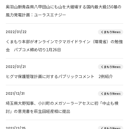
奥羽山脈青森県八甲田山にも山を大破壊する国内最大級150基の
風力発電計画：ユーラスエナジー
2022/01/22
くまもりNews
くまもり本部がオンラインでクマガイドライン（環境省）の勉強
会 パブコメ締め切り1月26日
2022/01/21
くまもりNews
ヒグマ保護管理計画に対するパブリックコメント 2例紹介
2021/12/31
くまもりNews
埼玉県大野知事、小川町のメガソーラーアセスに初「中止も検
討」の意見書を萩生田経産相に提出
2021/12/25
くまもりNews