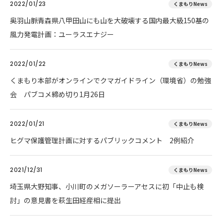
2022/01/23
くまもりNews
奥羽山脈青森県八甲田山にも山を大破壊する国内最大級150基の
風力発電計画：ユーラスエナジー
2022/01/22
くまもりNews
くまもり本部がオンラインでクマガイドライン（環境省）の勉強
会 パブコメ締め切り1月26日
2022/01/21
くまもりNews
ヒグマ保護管理計画に対するパブリックコメント 2例紹介
2021/12/31
くまもりNews
埼玉県大野知事、小川町のメガソーラーアセスに初「中止も検
討」の意見書を萩生田経産相に提出