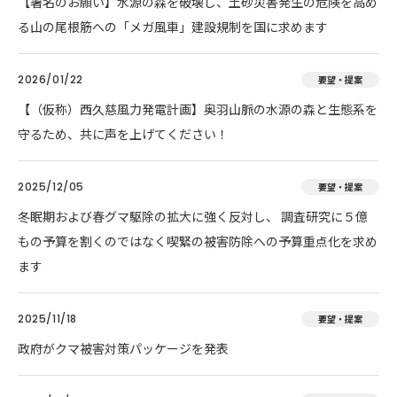
【署名のお願い】水源の森を破壊し、土砂災害発生の危険を高め
る山の尾根筋への「メガ風車」建設規制を国に求めます
2026/01/22
要望・提案
【（仮称）西久慈風力発電計画】奥羽山脈の水源の森と生態系を
守るため、共に声を上げてください！
2025/12/05
要望・提案
冬眠期および春グマ駆除の拡大に強く反対し、 調査研究に５億
もの予算を割くのではなく喫緊の被害防除への予算重点化を求め
ます
2025/11/18
要望・提案
政府がクマ被害対策パッケージを発表