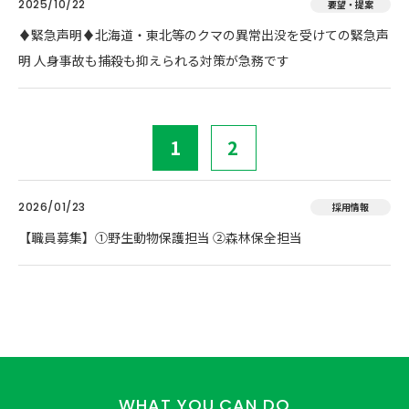
2025/10/22
要望・提案
♦️緊急声明♦️北海道・東北等のクマの異常出没を受けての緊急声
明 人身事故も捕殺も抑えられる対策が急務です
1
2
2026/01/23
採用情報
【職員募集】①野生動物保護担当 ②森林保全担当
WHAT YOU CAN DO