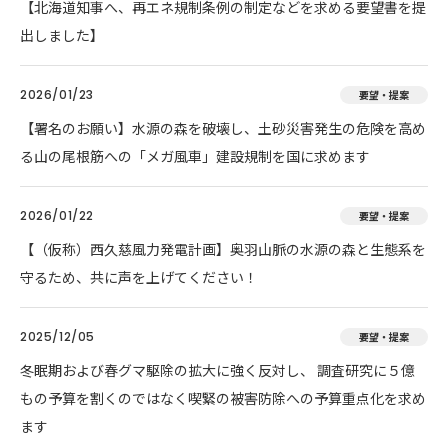
【北海道知事へ、再エネ規制条例の制定などを求める要望書を提
出しました】
2026/01/23
要望・提案
【署名のお願い】水源の森を破壊し、土砂災害発生の危険を高め
る山の尾根筋への「メガ風車」建設規制を国に求めます
2026/01/22
要望・提案
【（仮称）西久慈風力発電計画】奥羽山脈の水源の森と生態系を
守るため、共に声を上げてください！
2025/12/05
要望・提案
冬眠期および春グマ駆除の拡大に強く反対し、 調査研究に５億
もの予算を割くのではなく喫緊の被害防除への予算重点化を求め
ます