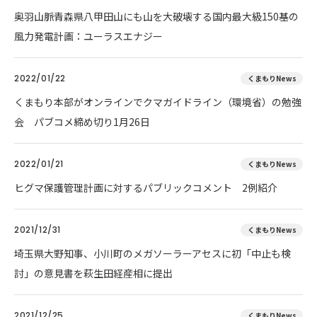
奥羽山脈青森県八甲田山にも山を大破壊する国内最大級150基の
風力発電計画：ユーラスエナジー
2022/01/22
くまもりNews
くまもり本部がオンラインでクマガイドライン（環境省）の勉強
会 パブコメ締め切り1月26日
2022/01/21
くまもりNews
ヒグマ保護管理計画に対するパブリックコメント 2例紹介
2021/12/31
くまもりNews
埼玉県大野知事、小川町のメガソーラーアセスに初「中止も検
討」の意見書を萩生田経産相に提出
2021/12/25
くまもりNews