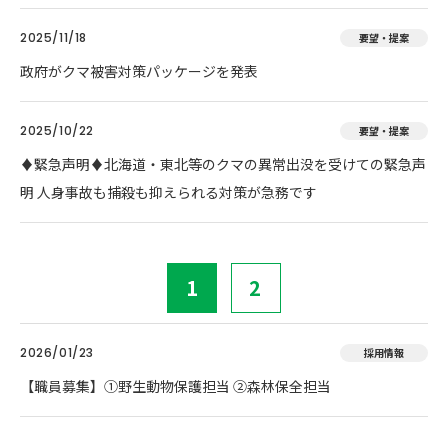
2025/11/18
要望・提案
政府がクマ被害対策パッケージを発表
2025/10/22
要望・提案
♦️緊急声明♦️北海道・東北等のクマの異常出没を受けての緊急声
明 人身事故も捕殺も抑えられる対策が急務です
1
2
2026/01/23
採用情報
【職員募集】①野生動物保護担当 ②森林保全担当