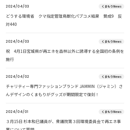
2024/04/03
くまもりNews
どうする環境省 クマ指定管理鳥獣化パブコメ結果 賛成9 反
対440
2024/04/03
くまもりNews
祝 4月1日宮城県が再エネを森林以外に誘導する全国初の条例を
施行
2024/04/02
くまもりNews
チャリティー専門ファッションブランド JAMMIN（ジャミン）さ
んデザインのくまもりがグッズが期間限定で復刻！
2024/04/01
くまもりNews
３月15日 杉本和巳議員が、衆議院第３回環境委員会で再エネ事
業について質問