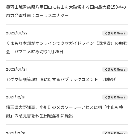
奥羽山脈青森県八甲田山にも山を大破壊する国内最大級150基の
風力発電計画：ユーラスエナジー
2022/01/22
くまもりNews
くまもり本部がオンラインでクマガイドライン（環境省）の勉強
会 パブコメ締め切り1月26日
2022/01/21
くまもりNews
ヒグマ保護管理計画に対するパブリックコメント 2例紹介
2021/12/31
くまもりNews
埼玉県大野知事、小川町のメガソーラーアセスに初「中止も検
討」の意見書を萩生田経産相に提出
2021/12/25
くまもりNews