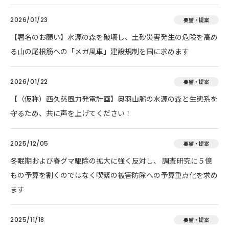
2026/01/23
要望・提案
【署名のお願い】水源の森を破壊し、土砂災害発生の危険を高め
る山の尾根筋への「メガ風車」建設規制を国に求めます
2026/01/22
要望・提案
【（仮称）西久慈風力発電計画】奥羽山脈の水源の森と生態系を
守るため、共に声を上げてください！
2025/12/05
要望・提案
冬眠期および春グマ駆除の拡大に強く反対し、 調査研究に５億
もの予算を割くのではなく喫緊の被害防除への予算重点化を求め
ます
2025/11/18
要望・提案