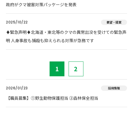
政府がクマ被害対策パッケージを発表
2025/10/22
要望・提案
♦️緊急声明♦️北海道・東北等のクマの異常出没を受けての緊急声
明 人身事故も捕殺も抑えられる対策が急務です
1
2
2026/01/23
採用情報
【職員募集】①野生動物保護担当 ②森林保全担当