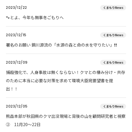
2023/12/22
くまもりNews
🐾とよ、今年も無事冬ごもりへ
2023/12/15
くまもりNews
署名のお願い 錦川源流の「水源の森と命の水を守りたい」❗❗
2023/12/09
くまもりNews
捕殺強化で、人身事故は無くならない！クマとの棲み分け・共存
のために本当に必要な対策を求めて環境大臣宛要望書を提
出！！
2023/12/05
くまもりNews
熊森本部が秋田県のクマ出没現場と背後の山を顧問研究者と視察
② 11月20～22日