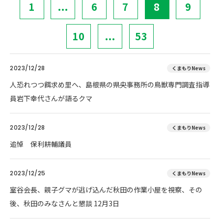
1
...
6
7
8
9
10
...
53
2023/12/28
くまもりNews
人恐れつつ餌求め里へ、島根県の県央事務所の鳥獣専門調査指導
員岩下幸代さんが語るクマ
2023/12/28
くまもりNews
追悼 保利耕輔議員
2023/12/25
くまもりNews
室谷会長、親子グマが逃げ込んだ秋田の作業小屋を視察、その
後、秋田のみなさんと懇談 12月3日