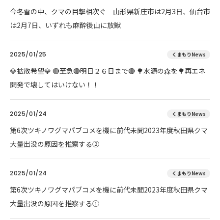
今冬雪の中、クマの目撃相次ぐ 山形県新庄市は2月3日、仙台市
は2月7日、いずれも麻酔後山に放獣
2025/01/25
くまもりNews
💎拡散希望💎 🔴至急🔴明日２６日まで🔴 🌳水源の森を🌳再エネ
開発で壊してはいけない！！
2025/01/24
くまもりNews
第6次ツキノワグマパブコメを機に前代未聞2023年度秋田県クマ
大量出没の原因を推察する②
2025/01/24
くまもりNews
第6次ツキノワグマパブコメを機に前代未聞2023年度秋田県クマ
大量出没の原因を推察する①