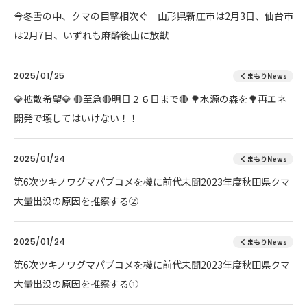
今冬雪の中、クマの目撃相次ぐ 山形県新庄市は2月3日、仙台市
は2月7日、いずれも麻酔後山に放獣
2025/01/25
くまもりNews
💎拡散希望💎 🔴至急🔴明日２６日まで🔴 🌳水源の森を🌳再エネ
開発で壊してはいけない！！
2025/01/24
くまもりNews
第6次ツキノワグマパブコメを機に前代未聞2023年度秋田県クマ
大量出没の原因を推察する②
2025/01/24
くまもりNews
第6次ツキノワグマパブコメを機に前代未聞2023年度秋田県クマ
大量出没の原因を推察する①