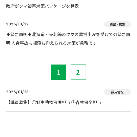
政府がクマ被害対策パッケージを発表
2025/10/22
要望・提案
♦️緊急声明♦️北海道・東北等のクマの異常出没を受けての緊急声
明 人身事故も捕殺も抑えられる対策が急務です
1
2
2026/01/23
採用情報
【職員募集】①野生動物保護担当 ②森林保全担当