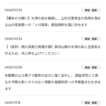
2026/01/23
要望・提案
【署名のお願い】水源の森を破壊し、土砂災害発生の危険を高め
る山の尾根筋への「メガ風車」建設規制を国に求めます
2026/01/22
要望・提案
【（仮称）西久慈風力発電計画】奥羽山脈の水源の森と生態系を
守るため、共に声を上げてください！
2025/12/05
要望・提案
冬眠期および春グマ駆除の拡大に強く反対し、 調査研究に５億
もの予算を割くのではなく喫緊の被害防除への予算重点化を求め
ます
2025/11/18
要望・提案