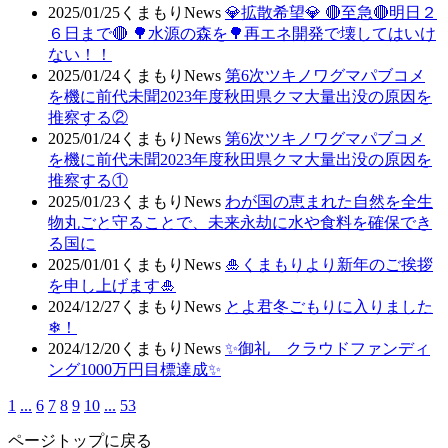
2025/01/25
くまもりNews
💎拡散希望💎 🔴至急🔴明日２
６日まで🔴 🌳水源の森を🌳再エネ開発で壊してはいけ
ない！！
2025/01/24
くまもりNews
第6次ツキノワグマパブコメ
を機に前代未聞2023年度秋田県クマ大量出没の原因を
推察する②
2025/01/24
くまもりNews
第6次ツキノワグマパブコメ
を機に前代未聞2023年度秋田県クマ大量出没の原因を
推察する①
2025/01/23
くまもりNews
わが国の恵まれた自然を全生
物丸ごと守ることで、未来永劫に水や食料を確保でき
る国に
2025/01/01
くまもりNews
🎍くまもりより新年のご挨拶
を申し上げます🎍
2024/12/27
くまもりNews
とよ君冬ごもりに入りました
❄！
2024/12/20
くまもりNews
✨御礼 クラウドファンディ
ング1000万円目標達成✨
1
...
6
7
8
9
10
...
53
ページトップに戻る