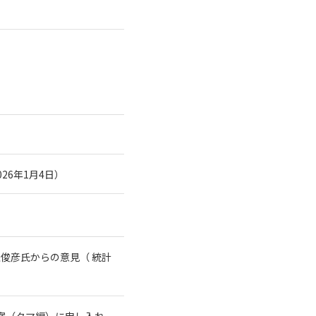
26年1月4日）
俊彦氏からの意見（ 統計
案（クマ編）に申し入れ