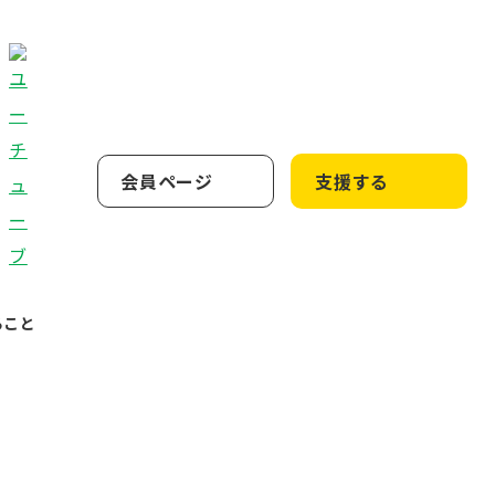
会員ページ
支援する
ること