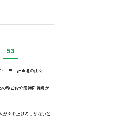
53
ガソーラー計画地の山々
出の務台俊介衆議院議員が
本人が声を上げるしかないと