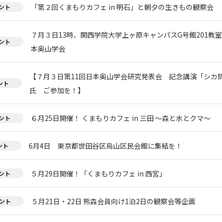
「第２回くまもりカフェ in 明石」と朝夕の生きもの観察会
ント
７月３日13時、関西学院大学上ヶ原キャンパスG号館201教
ント
本奥山学会
【７月３日第11回日本奥山学会研究発表会 記念講演「シカ
ント
氏 ご参加を！】
６月25日開催！ くまもりカフェ in 三田 ～森と水とクマ～
ント
6月4日 東京都世田谷区烏山区民会館に集結を！
ント
５月29日開催！「くまもりカフェ in 西宮」
ント
５月21日・22日 熊森会員向け1泊2日の観察会等企画
ント