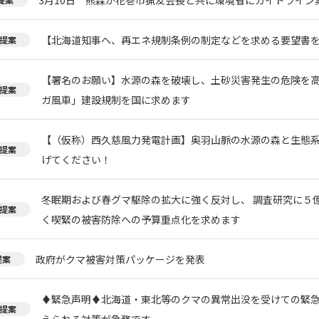
【北海道知事へ、再エネ規制条例の制定などを求める要望書
提案
【署名のお願い】水源の森を破壊し、土砂災害発生の危険を
提案
ガ風車」建設規制を国に求めます
【（仮称）西久慈風力発電計画】奥羽山脈の水源の森と生態
提案
げてください！
冬眠期および春グマ駆除の拡大に強く反対し、 調査研究に５
提案
く喫緊の被害防除への予算重点化を求めます
政府がクマ被害対策パッケージを発表
提案
♦️緊急声明♦️北海道・東北等のクマの異常出没を受けての緊
提案
えられる対策が急務です