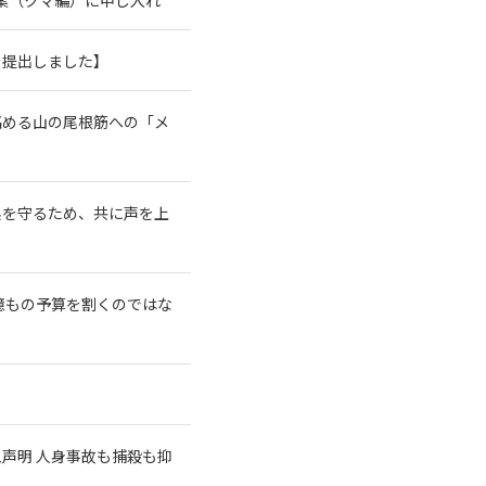
を提出しました】
高める山の尾根筋への「メ
系を守るため、共に声を上
億もの予算を割くのではな
急声明 人身事故も捕殺も抑