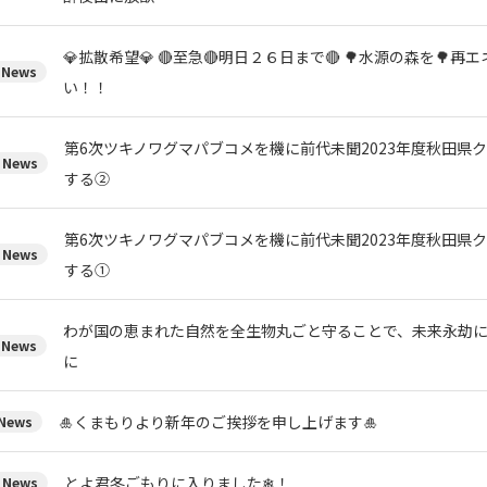
💎拡散希望💎 🔴至急🔴明日２６日まで🔴 🌳水源の森を🌳
News
い！！
第6次ツキノワグマパブコメを機に前代未聞2023年度秋田県
News
する②
第6次ツキノワグマパブコメを機に前代未聞2023年度秋田県
News
する①
わが国の恵まれた自然を全生物丸ごと守ることで、未来永劫
News
に
🎍くまもりより新年のご挨拶を申し上げます🎍
ews
とよ君冬ごもりに入りました❄！
News