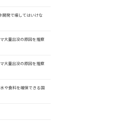
再エネ開発で壊してはいけな
クマ大量出没の原因を推察
クマ大量出没の原因を推察
に水や食料を確保できる国