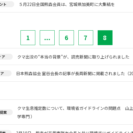
５月22日全国熊森会員は、宮城県加美町に大集結を
ント
1
...
6
7
8
クマ出没の“本当の背景”が、読売新聞に取り上げられました
ィア
日本熊森協会 室谷会長の記事が長周新聞に掲載されました（20
ィア
クマ生息推定数について、環境省ガイドラインの問題点 山上
提案
学専門 ）
3月10日 熊森が花巻市猟友会長と共に環境省にガイドライン
提案