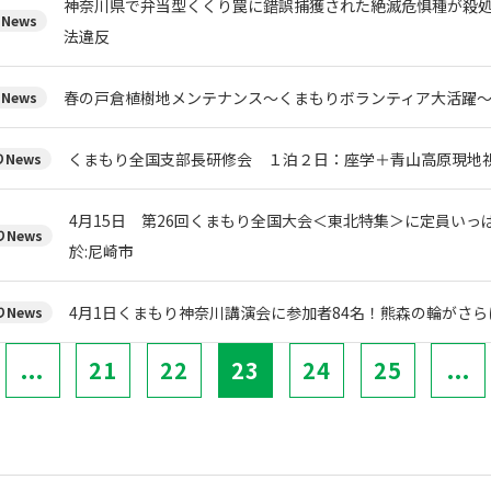
神奈川県で弁当型くくり罠に錯誤捕獲された絶滅危惧種が殺
News
法違反
春の戸倉植樹地メンテナンス～くまもりボランティア大活躍
News
くまもり全国支部長研修会 １泊２日：座学＋青山高原現地
News
4月15日 第26回くまもり全国大会＜東北特集＞に定員いっ
News
於:尼崎市
4月1日くまもり神奈川講演会に参加者84名！熊森の輪がさら
News
...
21
22
23
24
25
...