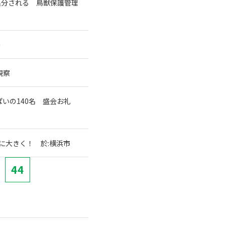
処分される 鳥獣保護管理
～
視察
ぱいの140名 盛会お礼
に大きく！ 於:横浜市
44