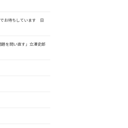
室でお待ちしています 日
問題を問い直す」立澤史郎