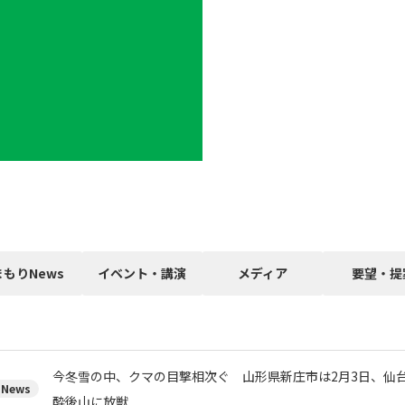
まもりNews
イベント・講演
メディア
要望・提
今冬雪の中、クマの目撃相次ぐ 山形県新庄市は2月3日、仙台
News
酔後山に放獣