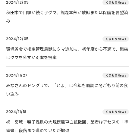
2024/12/09
くまもりNews
秋田市で目撃が続く子グマ、熊森本部が放獣または保護を要望済
み
2024/12/05
くまもりNews
環境省令で指定管理鳥獣にクマ追加も、初年度から不適で、熊森
はクマを外すか別案を提案
2024/11/27
くまもりNews
みなさんのドングリで、「とよ」は今年も順調に冬ごもり前の食
い込み
2024/11/18
くまもりNews
祝 宮城・鳴子温泉の大規模風車白紙撤回、業者はアセスの「準
備書」段階まで進めていたが撤退