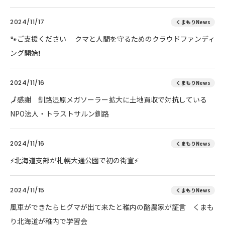
2024/11/17
くまもりNews
🐾ご支援ください クマと人間を守るためのクラウドファンディ
ング開始❗
2024/11/16
くまもりNews
🗾感謝 釧路湿原メガソーラー拡大に土地買収で対抗している
NPO法人・トラストサルン釧路
2024/11/16
くまもりNews
⚡北海道支部が札幌大通公園で初の街宣⚡
2024/11/15
くまもりNews
風車ができたらヒグマが出て来たと稚内の酪農家が証言 くまも
り北海道が稚内で学習会