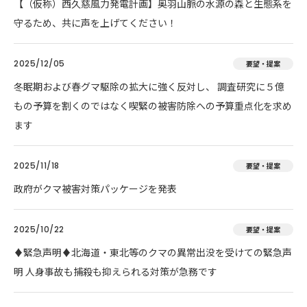
【（仮称）西久慈風力発電計画】奥羽山脈の水源の森と生態系を
守るため、共に声を上げてください！
2025/12/05
要望・提案
冬眠期および春グマ駆除の拡大に強く反対し、 調査研究に５億
もの予算を割くのではなく喫緊の被害防除への予算重点化を求め
ます
2025/11/18
要望・提案
政府がクマ被害対策パッケージを発表
2025/10/22
要望・提案
♦️緊急声明♦️北海道・東北等のクマの異常出没を受けての緊急声
明 人身事故も捕殺も抑えられる対策が急務です