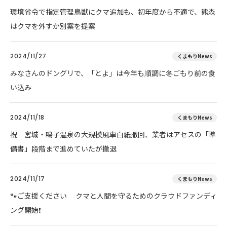
環境省令で指定管理鳥獣にクマ追加も、初年度から不適で、熊森
はクマを外すか別案を提案
2024/11/27
くまもりNews
みなさんのドングリで、「とよ」は今年も順調に冬ごもり前の食
い込み
2024/11/18
くまもりNews
祝 宮城・鳴子温泉の大規模風車白紙撤回、業者はアセスの「準
備書」段階まで進めていたが撤退
2024/11/17
くまもりNews
🐾ご支援ください クマと人間を守るためのクラウドファンディ
ング開始❗