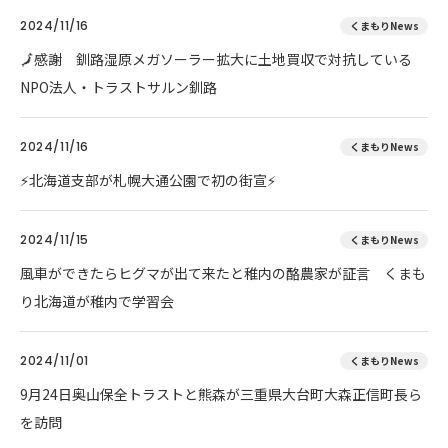
2024/11/16
くまもりNews
🗾感謝 釧路湿原メガソーラー拡大に土地買収で対抗している
NPO法人・トラストサルン釧路
2024/11/16
くまもりNews
⚡北海道支部が札幌大通公園で初の街宣⚡
2024/11/15
くまもりNews
風車ができたらヒグマが出て来たと稚内の酪農家が証言 くまも
り北海道が稚内で学習会
2024/11/01
くまもりNews
9月24日奥山保全トラストと熊森が三重県大台町大森正信町長ら
を訪問