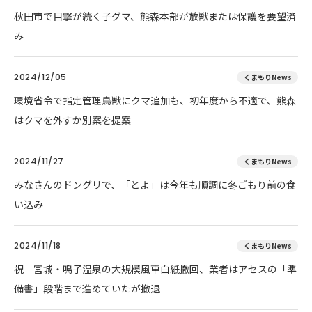
秋田市で目撃が続く子グマ、熊森本部が放獣または保護を要望済
み
2024/12/05
くまもりNews
環境省令で指定管理鳥獣にクマ追加も、初年度から不適で、熊森
はクマを外すか別案を提案
2024/11/27
くまもりNews
みなさんのドングリで、「とよ」は今年も順調に冬ごもり前の食
い込み
2024/11/18
くまもりNews
祝 宮城・鳴子温泉の大規模風車白紙撤回、業者はアセスの「準
備書」段階まで進めていたが撤退