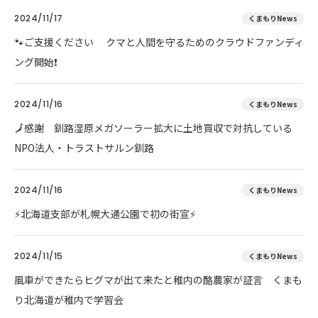
2024/11/17
くまもりNews
🐾ご支援ください クマと人間を守るためのクラウドファンディ
ング開始❗
2024/11/16
くまもりNews
🗾感謝 釧路湿原メガソーラー拡大に土地買収で対抗している
NPO法人・トラストサルン釧路
2024/11/16
くまもりNews
⚡北海道支部が札幌大通公園で初の街宣⚡
2024/11/15
くまもりNews
風車ができたらヒグマが出て来たと稚内の酪農家が証言 くまも
り北海道が稚内で学習会