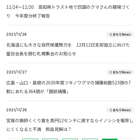
11/14～11/20 高知県トラスト地で四国のクマさんの餌場づく
り 今年度分終了報告
2021/11/28
くまもりNews
北海道にも大きな自然保護勢力を 12月12日支部設立に向けた
室谷会長を囲む札幌集会のお知らせ
2021/11/27
くまもりNews
広島・山口・島根の2020年度ツキノワグマの捕獲総数523頭の7
割にあたる364頭が「錯誤捕獲」
2021/11/26
くまもりNews
宮城の猟師くくり罠を真円12センチに戻すならイノシシを駆除し
にくくなると不満 熊森見解は？