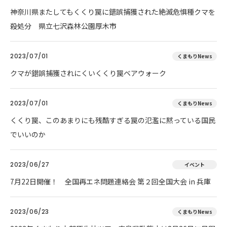
神奈川県またしてもくくり罠に錯誤捕獲された絶滅危惧種クマを
殺処分 県立七沢森林公園厚木市
2023/07/01
くまもりNews
クマが錯誤捕獲されにくいくくり罠ベアウォーク
2023/07/01
くまもりNews
くくり罠、このあまりにも残酷すぎる罠の氾濫に黙っている国民
でいいのか
2023/06/27
イベント
7月22日開催！ 全国再エネ問題連絡会 第２回全国大会 in 兵庫
2023/06/23
くまもりNews