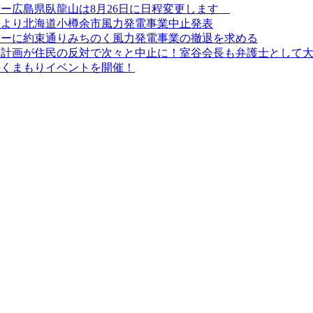
ツアー広島県臥龍山は8月26日に日程変更します
により北海道小樽余市風力発電事業中止発表
ジーに約束通りみちのく風力発電事業の撤退を求める
業計画が住民の反対で次々と中止に！室谷会長も弁護士として
のくまもりイベントを開催！