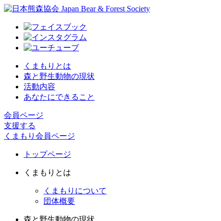
くまもりとは
森と野生動物の現状
活動内容
あなたにできること
会員ページ
支援する
くまもり会員ページ
トップページ
くまもりとは
くまもりについて
団体概要
森と野生動物の現状