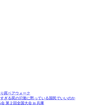
くり罠ベアウォーク
酷すぎる罠の氾濫に黙っている国民でいいのか
 第２回全国大会 in 兵庫