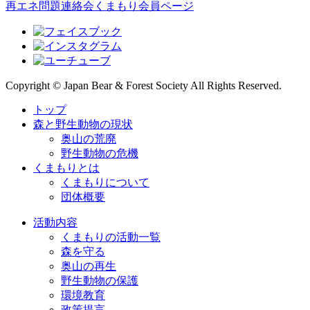
再エネ問題連絡会
くまもり会員ページ
Copyright © Japan Bear & Forest Society All Rights Reserved.
トップ
森と野生動物の現状
奥山の荒廃
野生動物の危機
くまもりとは
くまもりについて
団体概要
活動内容
くまもりの活動一覧
森を守る
奥山の再生
野生動物の保護
環境教育
政策提言