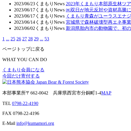
2023/06/23
くまもりNews
2023年くまもり本部原生林
2023/06/17
くまもりNews
㈱双日が地元反対や資材高騰
2023/06/17
くまもりNews
くまもり青森がユーラスエナ
2023/06/14
くまもりNews
宮城県で森林破壊型再エネ事
2023/06/02
くまもりNews
新潟県胎内市の動物園で、初
1
...
25
26
27
28
29
...
53
ページトップに戻る
WHAT YOU CAN DO
くまもり会員になる
今回だけ寄付する
本部事業所
〒662-0042
兵庫県西宮市分銅町1-4
MAP
TEL
0798-22-4190
FAX
0798-22-4196
E-Mail
info@kumamori.org