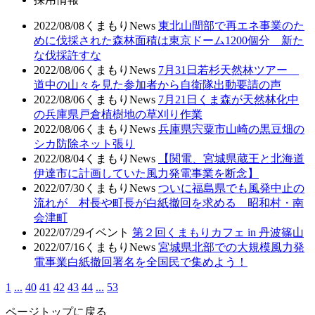
2022/08/08
くまもりNews
東北山間部で再エネ事業のた
めに伐採された森林面積は東京ドーム1200個分 新た
な伐採許すな
2022/08/06
くまもりNews
7月31日若杉天然林ツアー
道中の山々を見た参加者から自衛隊出動要請の声
2022/08/06
くまもりNews
7月21日くま森が天然林化中
の兵庫県戸倉植樹地の草刈り作業
2022/08/06
くまもりNews
兵庫県宍粟市山崎の黒豆畑の
シカ防除ネット張り
2022/08/04
くまもりNews
【関電、宮城県蔵王と北海道
伊達市に計画していた風力発電事業を断念】
2022/07/30
くまもりNews
ついに福島県でも風発中止の
流れが 村長や町長が白紙撤回を求める 昭和村・南
会津町
2022/07/29
イベント
第２回くまもりカフェ in 丹波篠山
2022/07/16
くまもりNews
宮城県北部での大規模風力発
電事業白紙撤回署名を全国民で集めよう！
1
...
40
41
42
43
44
...
53
ページトップに戻る