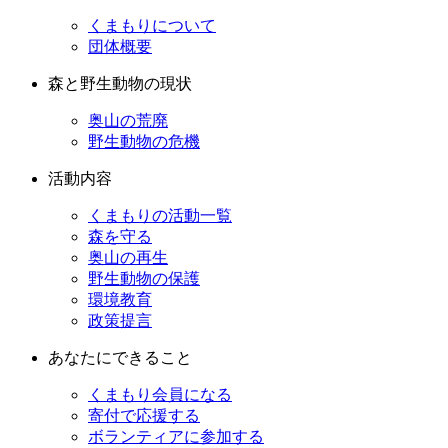
くまもりについて
団体概要
森と野生動物の現状
奥山の荒廃
野生動物の危機
活動内容
くまもりの活動一覧
森を守る
奥山の再生
野生動物の保護
環境教育
政策提言
あなたにできること
くまもり会員になる
寄付で応援する
ボランティアに参加する