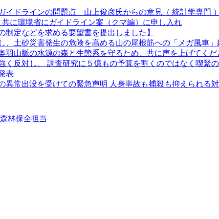
ガイドラインの問題点 山上俊彦氏からの意見（ 統計学専門 
長と共に環境省にガイドライン案（クマ編）に申し入れ
の制定などを求める要望書を提出しました】
し、土砂災害発生の危険を高める山の尾根筋への「メガ風車」
奥羽山脈の水源の森と生態系を守るため、共に声を上げてくだ
強く反対し、 調査研究に５億もの予算を割くのではなく喫緊
発表
クマの異常出没を受けての緊急声明 人身事故も捕殺も抑えられる
②森林保全担当