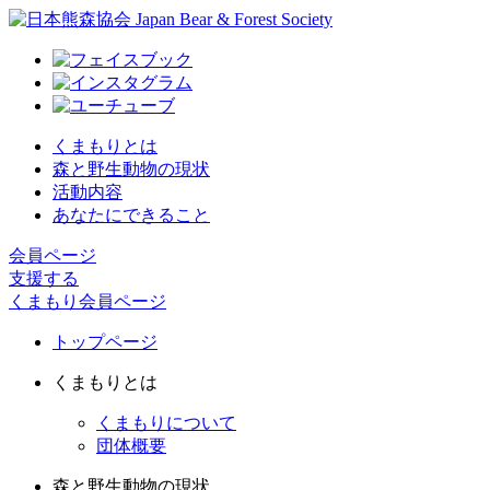
くまもりとは
森と野生動物の現状
活動内容
あなたにできること
会員ページ
支援する
くまもり会員ページ
トップページ
くまもりとは
くまもりについて
団体概要
森と野生動物の現状