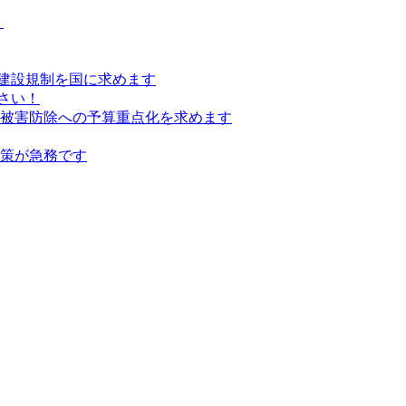
）
建設規制を国に求めます
さい！
の被害防除への予算重点化を求めます
対策が急務です