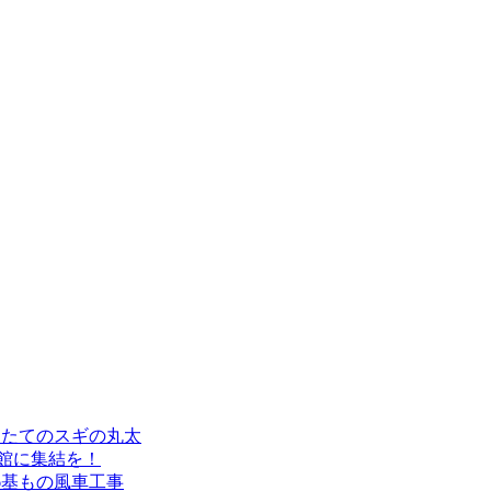
したてのスギの丸太
会館に集結を！
6基もの風車工事