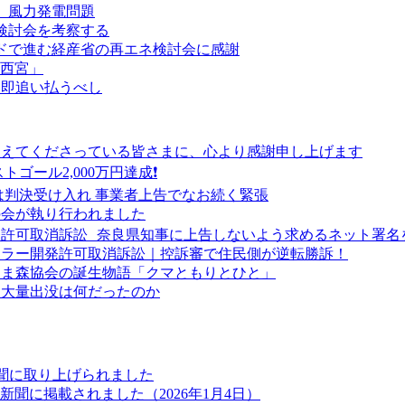
ア 風力発電問題
回検討会を考察する
ードで進む経産省の再エネ検討会に感謝
 西宮」
ら即追い払うべし
支えてくださっている皆さまに、心より感謝申し上げます
トゴール2,000万円達成❗
は判決受け入れ 事業者上告でなお続く緊張
の会が執り行われました
許可取消訴訟 奈良県知事に上告しないよう求めるネット署名
ーラー開発許可取消訴訟｜控訴審で住民側が逆転勝訴！
くま森協会の誕生物語「クマともりとひと」
マ大量出没は何だったのか
新聞に取り上げられました
聞に掲載されました（2026年1月4日）