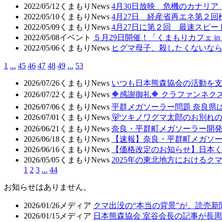
2022/05/12
くまもりNews
4月30日放映 危機のカナリ
2022/05/10
くまもりNews
4月27日 経産省再エネ第２
2022/05/09
くまもりNews
4月27日に第２回 最速スピ
2022/05/08
イベント
５月29日開催！「くまもりカフェ in
2022/05/06
くまもりNews
ヒグマ母子、殺したくないな
1
...
45
46
47
48
49
...
53
2026/07/26
くまもりNews
いつも日本熊森協会の活動を
2026/07/22
くまもりNews
🔶感謝御礼🔶 クラファンネクス
2026/07/06
くまもりNews
平群メガソーラー問題 奈良県
2026/07/01
くまもりNews
🐻ツキノワグマ太郎のお別れ
2026/06/21
くまもりNews
奈良・平群町メガソーラー開発
2026/06/18
くまもりNews
【速報】奈良・平群町メガソ
2026/06/16
くまもりNews
【価格改定のお知らせ】日本
2026/05/05
くまもりNews
2025年の東北地方におけるク
1
2
3
...
44
お知らせはありません。
2026/01/26
メディア
クマ出没の“本当の背景”が、読売
2026/01/15
メディア
日本熊森協会 室谷会長の記事が長周新