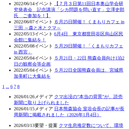
2022/06/14
イベント
【７月３日第11回日本奥山学会研
究発表会 記念講演「シカ問題を問い直す」立澤史郎
氏 ご参加を！】
2022/06/07
イベント
６月25日開催！ くまもりカフェ in
三田 ～森と水とクマ～
2022/05/13
イベント
6月4日 東京都世田谷区烏山区民
会館に集結を！
2022/05/08
イベント
５月29日開催！「くまもりカフェ
in 西宮」
2022/05/04
イベント
５月21日・22日 熊森会員向け1泊2
日の観察会等企画
2022/05/04
イベント
５月22日全国熊森会員は、宮城県
加美町に大集結を
1
...
6
7
8
2026/01/26
メディア
クマ出没の“本当の背景”が、読売
新聞に取り上げられました
2026/01/15
メディア
日本熊森協会 室谷会長の記事が長
周新聞に掲載されました（2026年1月4日）
2026/03/13
要望・提案
クマ生息推定数について、環境