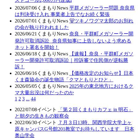
ストゴール2,000万円達成❗
2026/07/06
くまもりNews
平群メガソーラー問題 奈良県
は判決受け入れ 事業者上告でなお続く緊張
2026/07/01
くまもりNews
🐻ツキノワグマ太郎のお別れ
の会が執り行われました
2026/06/21
くまもりNews
奈良・平群町メガソーラー開
発許可取消訴訟 奈良県知事に上告しないよう求める
ネット署名を開始！
2026/06/18
くまもりNews
【速報】奈良・平群町メガソ
ーラー開発許可取消訴訟｜控訴審で住民側が逆転勝
訴！
2026/06/16
くまもりNews
【価格改定のお知らせ】日本
くま森協会の誕生物語「クマともりとひと」
2026/05/05
くまもりNews
2025年の東北地方におけるク
マ大量出没は何だったのか
1
2
3
...
44
2022/07/08
イベント
「第２回くまもりカフェ in 明石」
と朝夕の生きもの観察会
2022/06/30
イベント
７月３日13時、関西学院大学上ヶ
原キャンパスG号館201教室でお待ちしています 日本
奥山学会