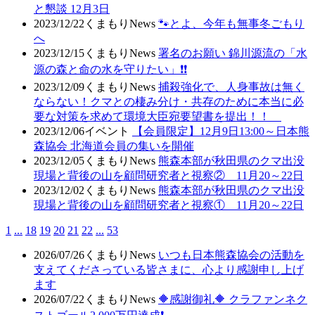
と懇談 12月3日
2023/12/22
くまもりNews
🐾とよ、今年も無事冬ごもり
へ
2023/12/15
くまもりNews
署名のお願い 錦川源流の「水
源の森と命の水を守りたい」❗❗
2023/12/09
くまもりNews
捕殺強化で、人身事故は無く
ならない！クマとの棲み分け・共存のために本当に必
要な対策を求めて環境大臣宛要望書を提出！！
2023/12/06
イベント
【会員限定】12月9日13:00～日本熊
森協会 北海道会員の集いを開催
2023/12/05
くまもりNews
熊森本部が秋田県のクマ出没
現場と背後の山を顧問研究者と視察② 11月20～22日
2023/12/02
くまもりNews
熊森本部が秋田県のクマ出没
現場と背後の山を顧問研究者と視察① 11月20～22日
1
...
18
19
20
21
22
...
53
2026/07/26
くまもりNews
いつも日本熊森協会の活動を
支えてくださっている皆さまに、心より感謝申し上げ
ます
2026/07/22
くまもりNews
🔶感謝御礼🔶 クラファンネク