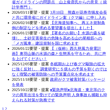
省ガイドラインの問題点 山上俊彦氏からの意見（ 統
計学専門 ）
2026/03/11
要望・提案
3月10日 熊森が花巻市猟友会長
と共に環境省にガイドライン案（クマ編）に申し入れ
2026/02/16
要望・提案
【北海道知事へ、再エネ規制条
例の制定などを求める要望書を提出しました】
2026/01/23
要望・提案
【署名のお願い】水源の森を破
壊し、土砂災害発生の危険を高める山の尾根筋への
「メガ風車」建設規制を国に求めます
2026/01/22
要望・提案
【（仮称）西久慈風力発電計
画】奥羽山脈の水源の森と生態系を守るため、共に声
を上げてください！
2025/12/05
要望・提案
冬眠期および春グマ駆除の拡大
に強く反対し、 調査研究に５億もの予算を割くのでは
なく喫緊の被害防除への予算重点化を求めます
2025/11/18
要望・提案
政府がクマ被害対策パッケージ
を発表
2025/10/22
要望・提案
♦️緊急声明♦️北海道・東北等のク
マの異常出没を受けての緊急声明 人身事故も捕殺も抑
えられる対策が急務です
1
2