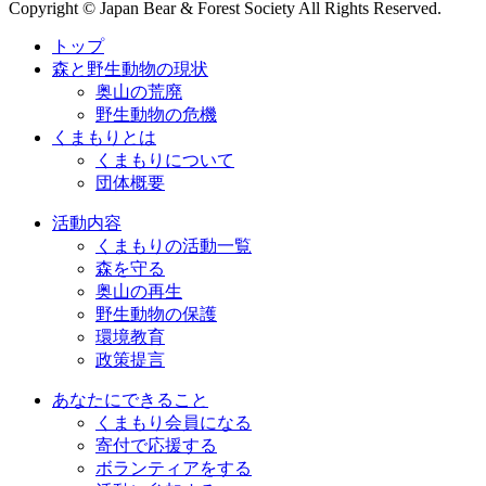
Copyright © Japan Bear & Forest Society All Rights Reserved.
トップ
森と野生動物の現状
奥山の荒廃
野生動物の危機
くまもりとは
くまもりについて
団体概要
活動内容
くまもりの活動一覧
森を守る
奥山の再生
野生動物の保護
環境教育
政策提言
あなたにできること
くまもり会員になる
寄付で応援する
ボランティアをする