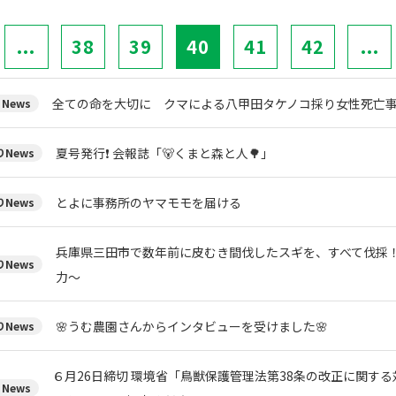
...
38
39
40
41
42
...
全ての命を大切に クマによる八甲田タケノコ採り女性死亡
News
夏号発行❗️ 会報誌「🐻くまと森と人🌳」
News
とよに事務所のヤマモモを届ける
News
兵庫県三田市で数年前に皮むき間伐したスギを、すべて伐採
News
力～
🌸うむ農園さんからインタビューを受けました🌸
News
６月26日締切 環境省「鳥獣保護管理法第38条の改正に関す
News