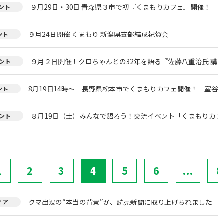
９月29日・30日 青森県３市で初『くまもりカフェ』開催！
ント
９月24日開催 くまもり 新潟県支部結成祝賀会
ント
９月２日開催！クロちゃんとの32年を語る『佐藤八重治氏 
ント
8月19日14時～ 長野県松本市でくまもりカフェ開催！ 室
ント
８月19日（土）みんなで語ろう！交流イベント「くまもりカフェ
ント
1
2
3
4
5
6
...
クマ出没の“本当の背景”が、読売新聞に取り上げられました
ィア