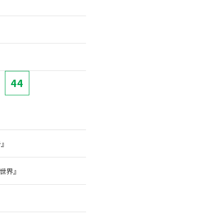
44
告』
の世界』