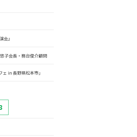
講演会』
谷悠子会長・務台俊介顧問
 in 長野県松本市」
8