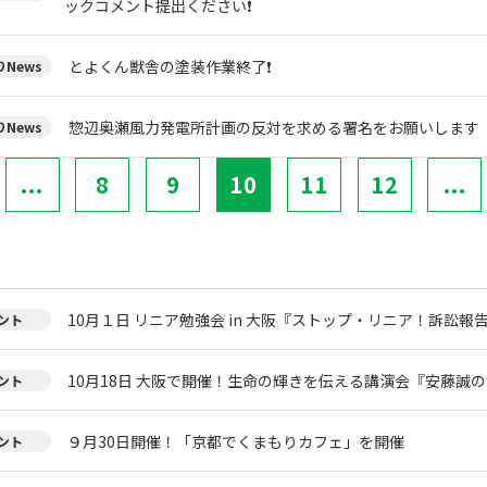
ックコメント提出ください❗
とよくん獣舎の塗装作業終了❗
News
惣辺奥瀬風力発電所計画の反対を求める署名をお願いします
News
...
8
9
10
11
12
...
10月１日 リニア勉強会 in 大阪『ストップ・リニア！訴訟報
ント
10月18日 大阪で開催！生命の輝きを伝える講演会『安藤誠
ント
９月30日開催！「京都でくまもりカフェ」を開催
ント