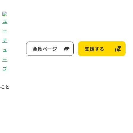
会員ページ
支援する
ること