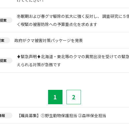
冬眠期および春グマ駆除の拡大に強く反対し、 調査研究に５
提案
く喫緊の被害防除への予算重点化を求めます
政府がクマ被害対策パッケージを発表
提案
♦️緊急声明♦️北海道・東北等のクマの異常出没を受けての緊
提案
えられる対策が急務です
1
2
【職員募集】①野生動物保護担当 ②森林保全担当
情報