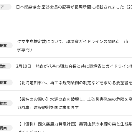
日本熊森協会 室谷会長の記事が長周新聞に掲載されました（20
ィア
クマ生息推定数について、環境省ガイドラインの問題点 山上
提案
学専門 ）
3月10日 熊森が花巻市猟友会長と共に環境省にガイドライン
提案
【北海道知事へ、再エネ規制条例の制定などを求める要望書
提案
【署名のお願い】水源の森を破壊し、土砂災害発生の危険を
提案
ガ風車」建設規制を国に求めます
【（仮称）西久慈風力発電計画】奥羽山脈の水源の森と生態
提案
げてください！