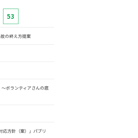
53
事故の終え方提案
！～ボランティアさんの底
る対応方針（案）」パブリ