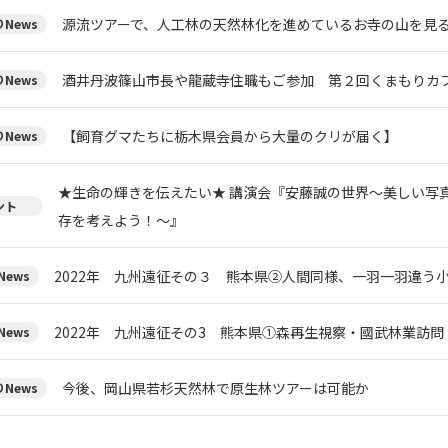
源流ツアーで、人工林の天然林化を進めているお寺の山を見
News
酒井丹波篠山市長や龍蔵寺住職もご参加 第２回くまもりカフ
News
【飼育グマたちに栃木県会員から大量のクリが届く】
News
★生命の輝きを伝えたい★ 講演会『安藤誠の世界～美しい写
ント
存を考えよう！～』
2022年 九州遠征その３ 熊本県②人間同様、一羽一羽違う
ews
2022年 九州遠征その3 熊本県①森再生視察・國武林業訪問
ews
今後、岡山県若杉天然林で原生林ツアーは可能か
News