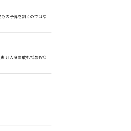
億もの予算を割くのではな
急声明 人身事故も捕殺も抑