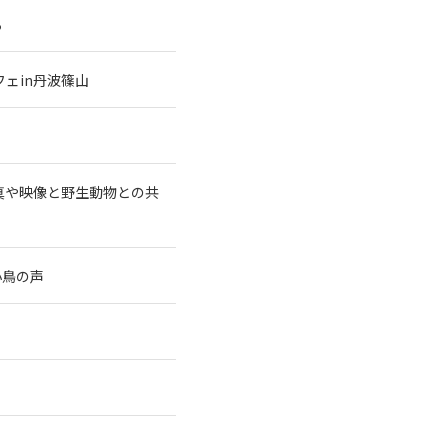
る
ェin丹波篠山
真や映像と野生動物との共
小鳥の声