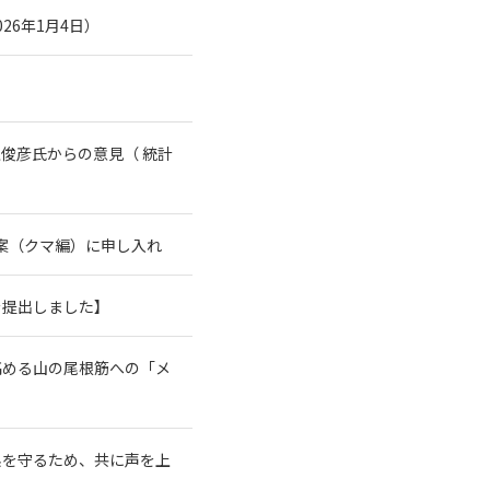
26年1月4日）
俊彦氏からの意見（ 統計
案（クマ編）に申し入れ
を提出しました】
高める山の尾根筋への「メ
系を守るため、共に声を上