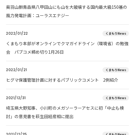
奥羽山脈青森県八甲田山にも山を大破壊する国内最大級150基の
風力発電計画：ユーラスエナジー
2022/01/22
くまもりNews
くまもり本部がオンラインでクマガイドライン（環境省）の勉強
会 パブコメ締め切り1月26日
2022/01/21
くまもりNews
ヒグマ保護管理計画に対するパブリックコメント 2例紹介
2021/12/31
くまもりNews
埼玉県大野知事、小川町のメガソーラーアセスに初「中止も検
討」の意見書を萩生田経産相に提出
2021/12/25
くまもりNews